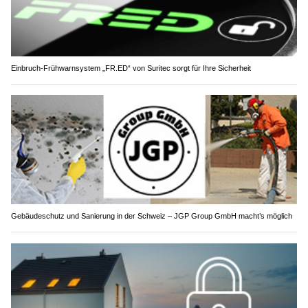
Einbruch-Frühwarnsystem „FR.ED“ von Suritec sorgt für Ihre Sicherheit
Gebäudeschutz und Sanierung in der Schweiz – JGP Group GmbH macht’s möglich