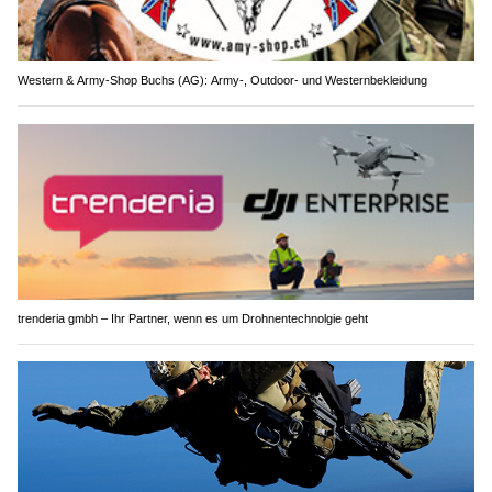
Western & Army-Shop Buchs (AG): Army-, Outdoor- und Westernbekleidung
trenderia gmbh – Ihr Partner, wenn es um Drohnentechnolgie geht