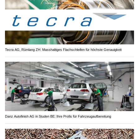
Tecra AG, Rümlang ZH: Masshaltiges Flachschleifen für höchste Genauigkeit
Danz Autofinish AG in Studen BE: Ihre Profis für Fahrzeugaufbereitung