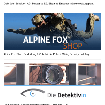
Gebrüder Schelbert AG, Muotathal SZ: Elegante Einbauschränke exakt geplant
Alpine Fox Shop: Bekleidung & Zubehör für Polizei, Militär, Security und Jagd
Die Detektivin: Seriöse Privatdetektei für Zürich und Zug