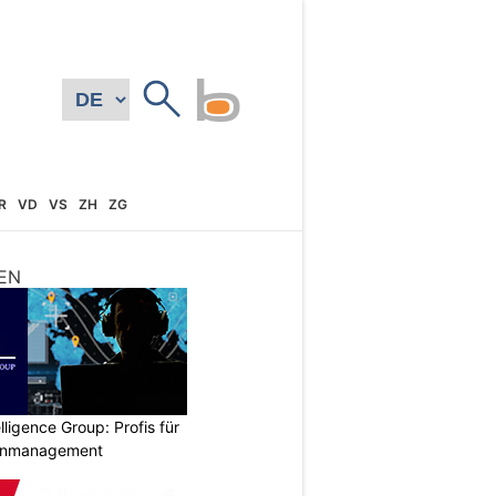
R
VD
VS
ZH
ZG
EN
lligence Group: Profis für
senmanagement