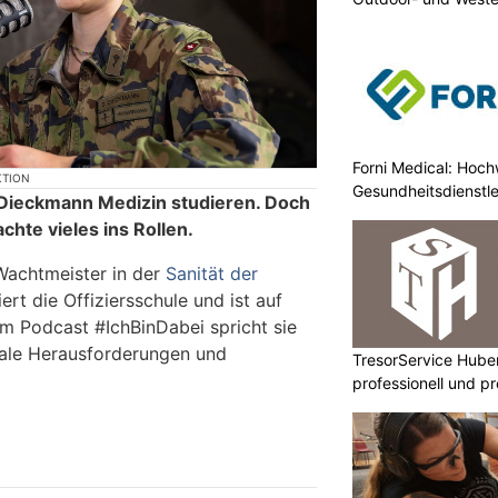
Forni Medical: Hochw
KTION
Gesundheitsdienstle
a Dieckmann Medizin studieren. Doch
chte vieles ins Rollen.
 Wachtmeister in der
Sanität der
iert die Offiziersschule und ist auf
m Podcast #IchBinDabei spricht sie
tale Herausforderungen und
TresorService Huber
professionell und p