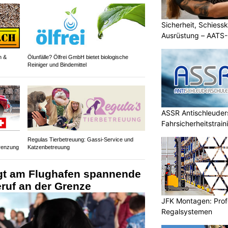
Sicherheit, Schiessk
Ausrüstung – AATS
n &
Ölunfälle? Ölfrei GmbH bietet biologische
Reiniger und Bindemittel
ASSR Antischleuders
Fahrsicherheitstrain
Regulas Tierbetreuung: Gassi-Service und
renzung
Katzenbetreuung
igt am Flughafen spannende
eruf an der Grenze
JFK Montagen: Prof
Regalsystemen