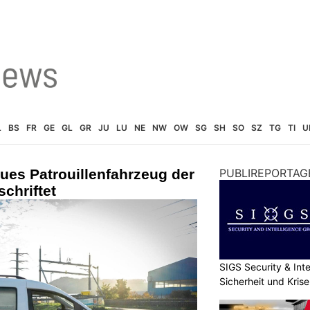
L
BS
FR
GE
GL
GR
JU
LU
NE
NW
OW
SG
SH
SO
SZ
TG
TI
U
ues Patrouillenfahrzeug der
PUBLIREPORTAG
chriftet
SIGS Security & Inte
Sicherheit und Kri