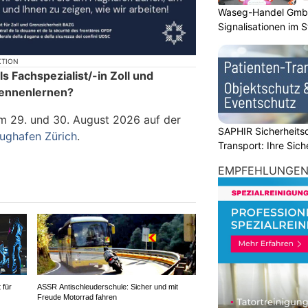
Waseg-Handel GmbH:
Signalisationen im 
KTION
s Fachspezialist/-in Zoll und
kennenlernen?
m 29. und 30. August 2026 auf der
SAPHIR Sicherheits
ughafen Zürich
.
Transport: Ihre Sich
EMPFEHLUNGE
 für
ASSR Antischleuderschule: Sicher und mit
Freude Motorrad fahren