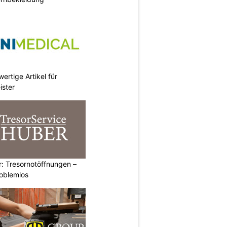
ertige Artikel für
ister
: Tresornotöffnungen –
roblemlos