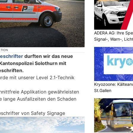
ADERA AG: Ihre Spez
Signal-, Warn-, Lic
KTION
eschrifter
durften wir das neue
Kantonspolizei Solothurn mit
eschriften.
de mit unserer Level 2.1-Technik
Kryozoone: Kältea
St.Gallen
nittfreie Applikation gewährleisten
e lange Ausfallzeiten den Schaden
eschrifter von Safety Signage