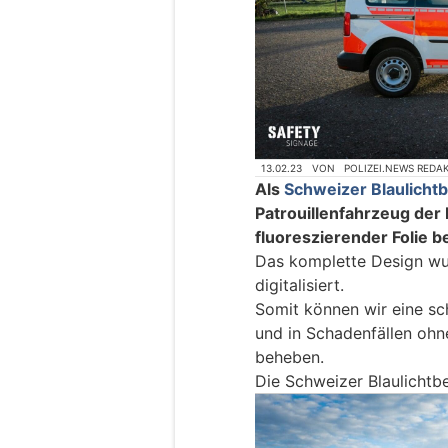
13.02.23
VON
POLIZEI.NEWS REDA
Als
Schweizer Blaulichtb
Patrouillenfahrzeug der 
fluoreszierender Folie b
Das komplette Design wur
digitalisiert.
Somit können wir eine sch
und in Schadenfällen ohn
beheben.
Die Schweizer Blaulichtb