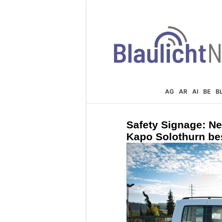
AG
AR
AI
BE
B
Safety Signage: Ne
Kapo Solothurn bes