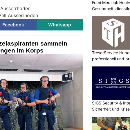
Forni Medical: Hochw
l Ausserrhoden
Gesundheitsdienstle
zell Ausserrhoden
Facebook
Whatsapp
zeiaspiranten sammeln
ungen im Korps
TresorService Huber
professionell und p
SIGS Security & Inte
Sicherheit und Kri