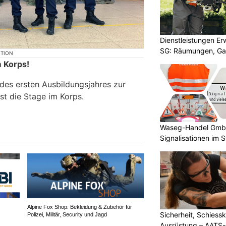
Dienstleistungen E
SG: Räumungen, Gar
KTION
m Korps!
 des ersten Ausbildungsjahres zur
ist die Stage im Korps.
Waseg-Handel GmbH:
Signalisationen im 
Alpine Fox Shop: Bekleidung & Zubehör für
Sicherheit, Schiessk
Polizei, Militär, Security und Jagd
Ausrüstung – AATS