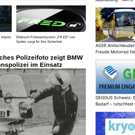
Import,
Einbruch-Frühwarnsystem „FR.ED“ von
Suritec sorgt für Ihre Sicherheit
ASSR Antischleuders
Freude Motorrad fa
sches Polizeifoto zeigt BMW
nspolizei im Einsatz
GEGGUS Schweiz: E
Bedarf – rutschfest