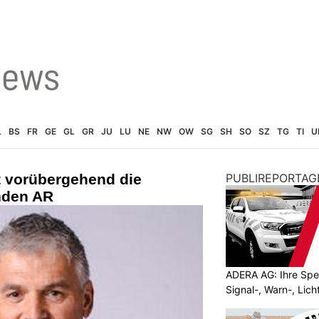
L
BS
FR
GE
GL
GR
JU
LU
NE
NW
OW
SG
SH
SO
SZ
TG
TI
U
et vorübergehend die
PUBLIREPORTAG
nden AR
ADERA AG: Ihre Spez
Signal-, Warn-, Lic