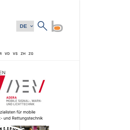
R
VD
VS
ZH
ZG
EN
ialisten für mobile
ht- und Rettungstechnik