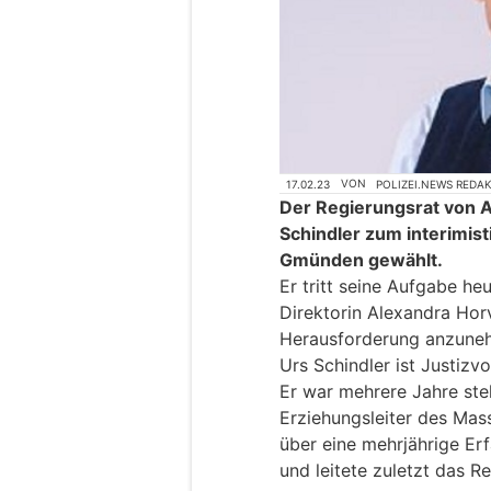
17.02.23
VON
POLIZEI.NEWS REDA
Der Regierungsrat von 
Schindler zum interimis
Gmünden gewählt.
Er tritt seine Aufgabe he
Direktorin Alexandra Hor
Herausforderung anzune
Urs Schindler ist Justiz
Er war mehrere Jahre ste
Erziehungsleiter des Mas
über eine mehrjährige Er
und leitete zuletzt das R