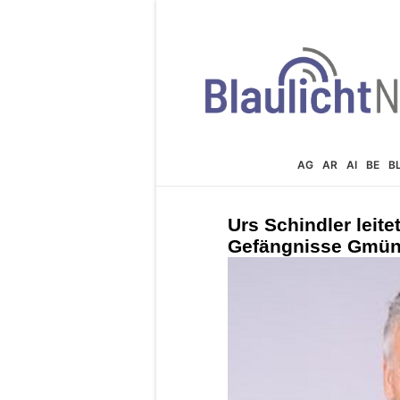
AG
AR
AI
BE
B
Urs Schindler leit
Gefängnisse Gmü