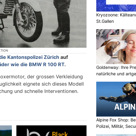
Kryozoone: Kältea
St.Gallen
KTION
die Kantonspolizei Zürich
auf
äder wie die BMW R 100 RT
.
Goldenway: Ihre Pr
natürliche und artg
Boxermotor, der grossen Verkleidung
glichkeit eignete sich dieses Modell
chung und schnelle Interventionen.
Alpine Fox Shop: Be
Polizei, Militär, Sec