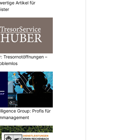
ertige Artikel für
ister
: Tresornotöffnungen –
roblemlos
lligence Group: Profis für
senmanagement