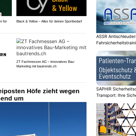
n für
Black & Yellow – Alles für deinen Sportbedarf
ASSR Antischleuders
Fahrsicherheitstrain
ZT Fachmessen AG – innovatives Bau-
Marketing mit bautrends.ch
SAPHIR Sicherheits
zeiposten Höfe zieht wegen
Transport: Ihre Sich
hend um