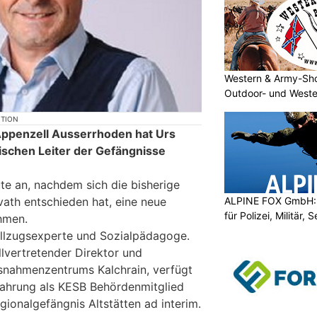
Western & Army-Sho
Outdoor- und Weste
KTION
Appenzell Ausserrhoden hat Urs
tischen Leiter der Gefängnisse
ute an, nachdem sich die bisherige
vath entschieden hat, eine neue
ALPINE FOX GmbH: 
für Polizei, Militär,
hmen.
vollzugsexperte und Sozialpädagoge.
llvertretender Direktor und
snahmenzentrums Kalchrain, verfügt
fahrung als KESB Behördenmitglied
egionalgefängnis Altstätten ad interim.