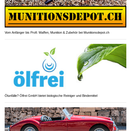
Vom Anfänger bis Profi: Waffen, Munition & Zubehör bei Munitionsdepot.ch
Ölunfälle? Ölfrei GmbH bietet biologische Reiniger und Bindemittel