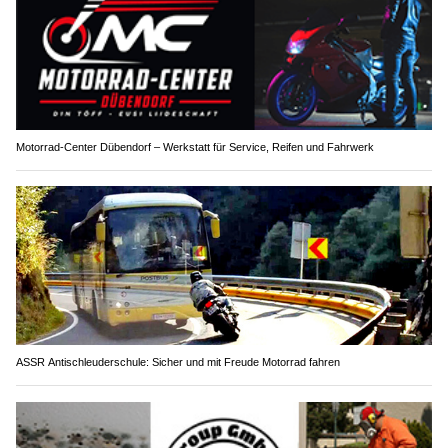
Motorrad-Center Dübendorf – Werkstatt für Service, Reifen und Fahrwerk
ASSR Antischleuderschule: Sicher und mit Freude Motorrad fahren