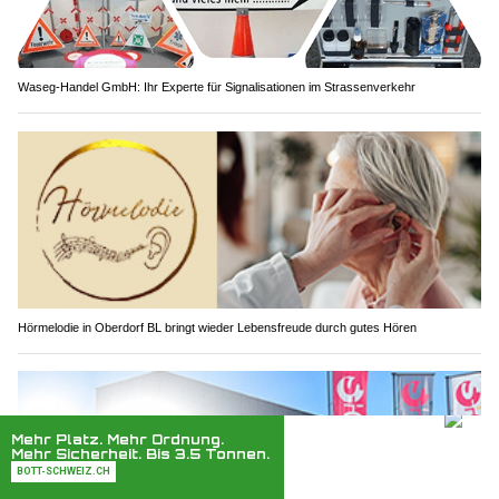
Waseg-Handel GmbH: Ihr Experte für Signalisationen im Strassenverkehr
Hörmelodie in Oberdorf BL bringt wieder Lebensfreude durch gutes Hören