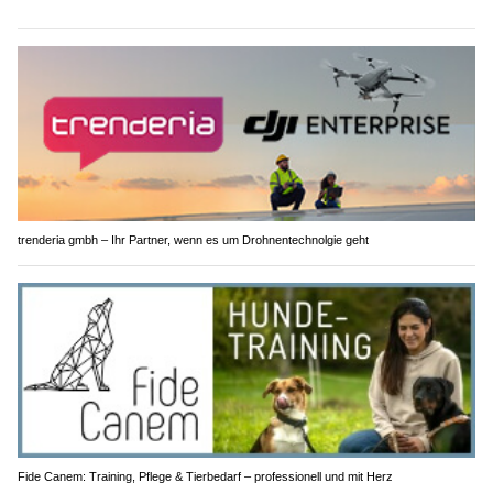
trenderia gmbh – Ihr Partner, wenn es um Drohnentechnolgie geht
Fide Canem: Training, Pflege & Tierbedarf – professionell und mit Herz