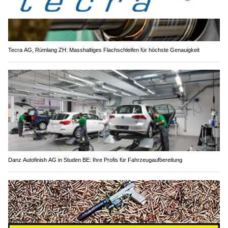
Tecra AG, Rümlang ZH: Masshaltiges Flachschleifen für höchste Genauigkeit
Danz Autofinish AG in Studen BE: Ihre Profis für Fahrzeugaufbereitung