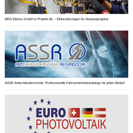
MRS Elektro GmbH in Pratteln BL – Elektrolösungen für Neubauprojekte
ASSR Antischleuderschule: Professionelle Fahrsicherheitstrainings für jeden Bedarf