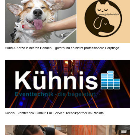
Hund & Katze in besten Händen – guterhund.ch bietet professionelle Fellpflege
Kühnis Eventtechnik GmbH: Full-Service Technikpartner im Rheintal