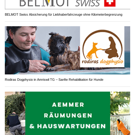
BELMOT Swiss Absicherung für Liebhaberfahrzeuge ohne Kilometerbegrenzung
Rodiras Dogphysio in Amriswil TG – Sanfte Rehabilitation für Hunde