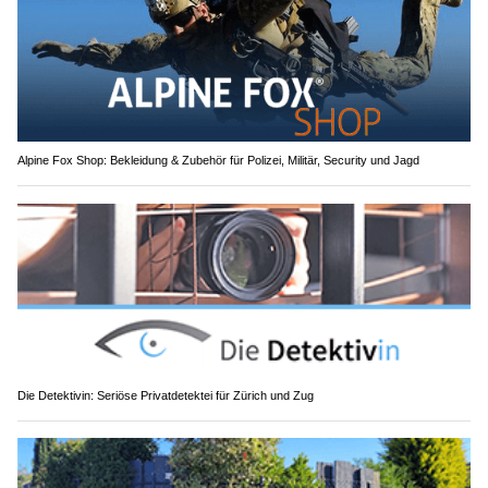
Alpine Fox Shop: Bekleidung & Zubehör für Polizei, Militär, Security und Jagd
Die Detektivin: Seriöse Privatdetektei für Zürich und Zug