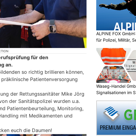
ALPINE FOX GmbH: 
für Polizei, Militär,
KTION
erufsprüfung für den
g an.
ldenden so richtig brillieren können,
h präklinische Patientenversorgung
Waseg-Handel GmbH:
Signalisationen im 
tung der Rettungssanitäter Mike Jörg
on der Sanitätspolizei wurden u.a.
nd Patientenbeurteilung, Monitoring,
Handling mit Medikamenten und
ücken euch die Daumen!