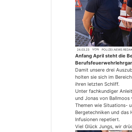
24.03.23
VON
POLIZEI.NEWS REDA
Anfang April steht die B
Berufsfeuerwehrlehrgan
Damit unsere drei Auszubi
holten sie sich im Bereic
ihren letzten Schliff.
Unter fachkundiger Anlei
und Jonas von Ballmoos v
Themen wie Situations- u
Bergetechniken und das 
Infusionen repetiert.
Viel Glück Jungs, wir dr