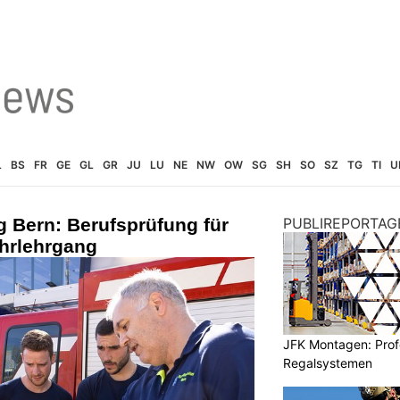
L
BS
FR
GE
GL
GR
JU
LU
NE
NW
OW
SG
SH
SO
SZ
TG
TI
U
 Bern: Berufsprüfung für
PUBLIREPORTAG
hrlehrgang
JFK Montagen: Prof
Regalsystemen