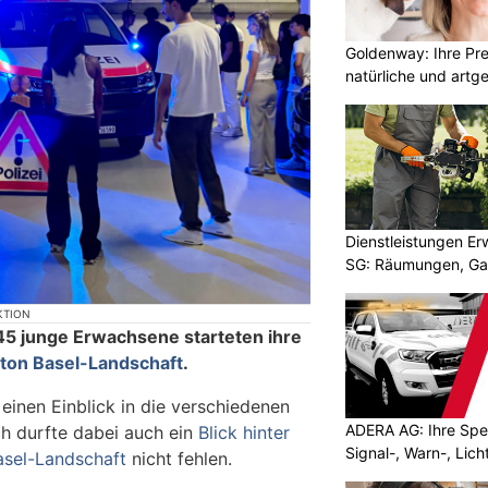
Goldenway: Ihre Pr
natürliche und artg
Dienstleistungen E
SG: Räumungen, Gar
KTION
45 junge Erwachsene starteten ihre
ton Basel-Landschaft
.
 einen Einblick in die verschiedenen
ADERA AG: Ihre Spez
ch durfte dabei auch ein
Blick hinter
Signal-, Warn-, Lic
Basel-Landschaft
nicht fehlen.