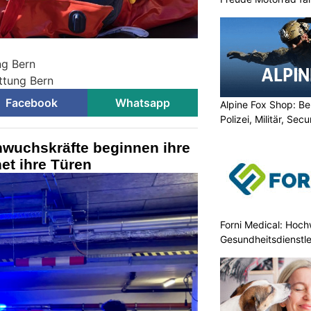
ng Bern
ttung Bern
Facebook
Whatsapp
Alpine Fox Shop: Be
Polizei, Militär, Sec
hwuchskräfte beginnen ihre
net ihre Türen
Forni Medical: Hochw
Gesundheitsdienstle