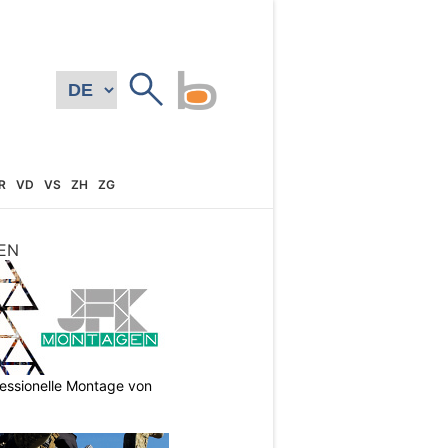
R
VD
VS
ZH
ZG
EN
essionelle Montage von