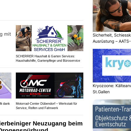
Sicherheit, Schiessk
Ausrüstung – AATS
SCHERRER Haushalt & Garten Services:
Haushaltshilfe, Gartenpflege und Büroservice
Kryozoone: Kältea
St.Gallen
it dank
Motorrad-Center Dübendorf – Werkstatt für
Service, Reifen und Fahrwerk
erbeiniger Neuzugang beim
 Drogenspürhund