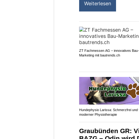
Weiterlesen
ZT Fachmessen AG – innovatives Bau-
Marketing mit bautrends.ch
Hundephysio Larissa: Schmerzfrei und f
moderner Physiotherapie
Graubünden GR: Vi
BAZG – Odin wird