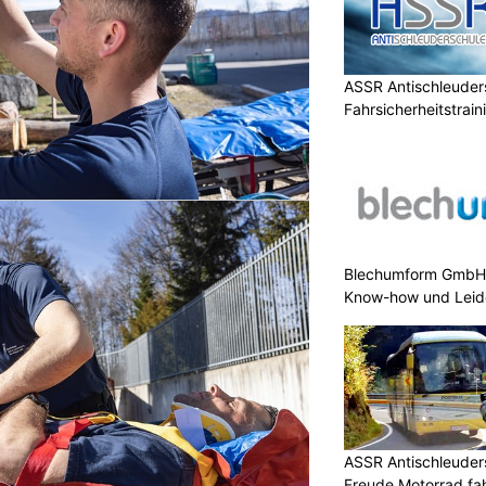
ASSR Antischleuders
Fahrsicherheitstrain
Blechumform GmbH:
Know-how und Leid
ASSR Antischleuders
Freude Motorrad fa