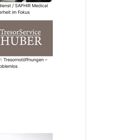
dienst / SAPHIR Medical
erheit im Fokus
: Tresornotöffnungen –
roblemlos
N