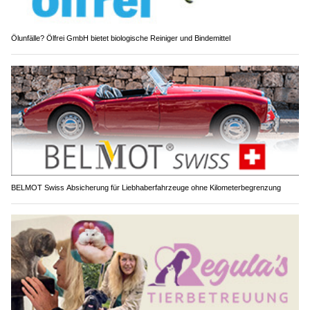
Ölunfälle? Ölfrei GmbH bietet biologische Reiniger und Bindemittel
BELMOT Swiss Absicherung für Liebhaberfahrzeuge ohne Kilometerbegrenzung