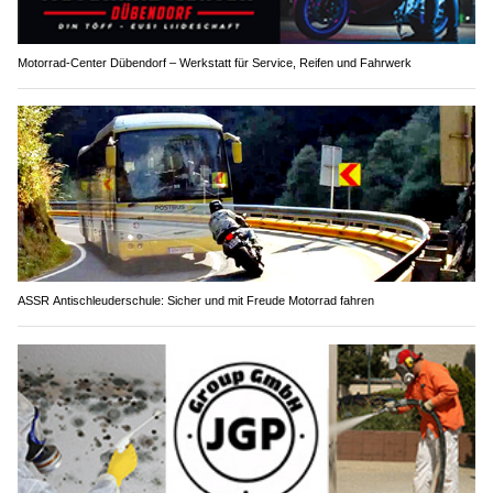
Motorrad-Center Dübendorf – Werkstatt für Service, Reifen und Fahrwerk
ASSR Antischleuderschule: Sicher und mit Freude Motorrad fahren