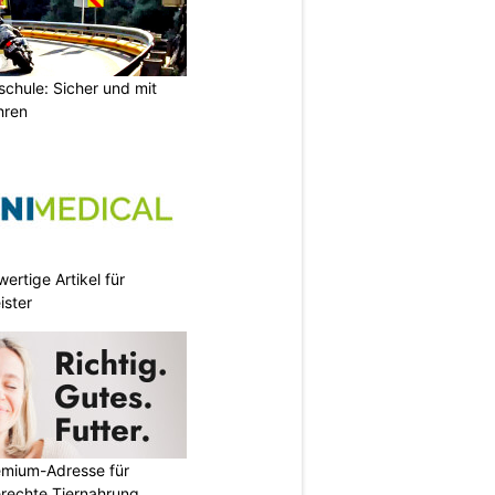
chule: Sicher und mit
hren
ertige Artikel für
ister
emium-Adresse für
erechte Tiernahrung