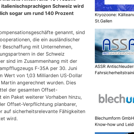
 italienischsprachigen Schweiz wird
tlich sogar um rund 140 Prozent
Kryozoone: Kältea
St.Gallen
Kompensationsgeschäfte genannt, sind
ooperationen, die ein ausländischer
er Beschaffung mit Unternehmen,
ungspartnern in der Schweiz
ster sind im Zusammenhang mit der
ASSR Antischleuders
ampfflugzeugs F-35A per 30. Juni
Fahrsicherheitstrain
m Wert von 1,03 Milliarden US-Dollar
 Martin angerechnet wurden. Dies
ttel der gesamten Offset-
 ein Paket weiterer Vorhaben hinzu,
r Offset-Verpflichtung planbarer,
r auf sicherheitsrelevante Fähigkeiten
Blechumform GmbH:
et wird.
Know-how und Leid