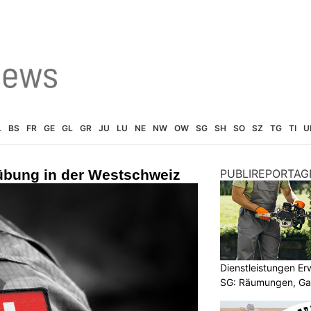
L
BS
FR
GE
GL
GR
JU
LU
NE
NW
OW
SG
SH
SO
SZ
TG
TI
U
sübung in der Westschweiz
PUBLIREPORTAG
Dienstleistungen E
SG: Räumungen, Gar