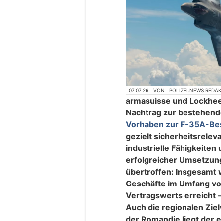
07.07.26
VON
POLIZEI.NEWS REDA
armasuisse und Lockhee
Nachtrag zur bestehend
Vorhaben zur F-35A-Be
gezielt sicherheitsrelev
industrielle Fähigkeiten 
erfolgreicher Umsetzun
übertroffen: Insgesamt 
Geschäfte im Umfang vo
Vertragswerts erreicht –
Auch die regionalen Ziel
der Romandie liegt der 