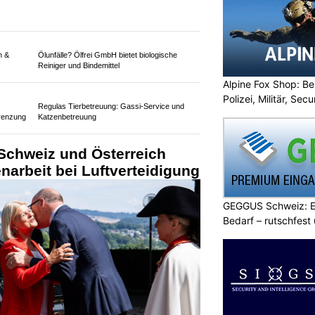
Alpine Fox Shop: Be
Polizei, Militär, Sec
n &
Ölunfälle? Ölfrei GmbH bietet biologische
Reiniger und Bindemittel
GEGGUS Schweiz: E
Bedarf – rutschfest
Regulas Tierbetreuung: Gassi-Service und
renzung
Katzenbetreuung
Schweiz und Österreich
arbeit bei Luftverteidigung