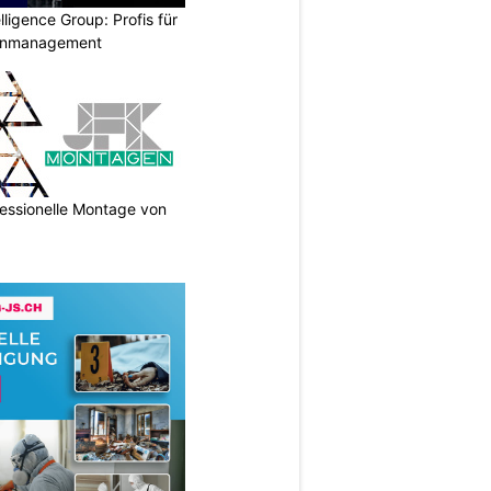
lligence Group: Profis für
senmanagement
essionelle Montage von
N