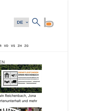
R
VD
VS
ZH
ZG
EN
rwin Reichenbach, Jona
tenunterhalt und mehr