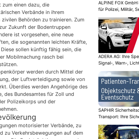
ALPINE FOX GmbH: 
 zum einen dazu, die
für Polizei, Militär,
tärischen Verbände in ihrem
ivilen Behörden zu trainieren. Zum
 zur Zukunft der Bodentruppen
ndere ist vorgesehen, eine neue
ten, die sogenannten leichten Kräfte,
Diese sollen künftig fähig sein, die
ADERA AG: Ihre Spez
ner Mobilmachung rasch bei
Signal-, Warn-, Lic
stützen.
uppenkörper werden durch Mittel der
lung, der Luftverteidigung sowie von
ärkt. Überdies werden Angehörige des
, des Bundesamtes für Zoll und
der Polizeikorps und der
lnehmen.
SAPHIR Sicherheits
Bevölkerung
Transport: Ihre Sich
gungen motorisierter Verbände, zu
nd zu Verkehrsbewegungen auf dem