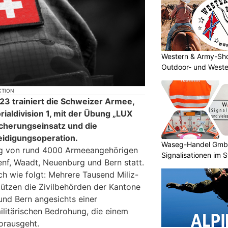
Western & Army-Sho
Outdoor- und Weste
KTION
23 trainiert die Schweizer Armee,
rialdivision 1, mit der Übung „LUX
icherungseinsatz und die
eidigungsoperation.
Waseg-Handel GmbH:
ug von rund 4000 Armeeangehörigen
Signalisationen im 
enf, Waadt, Neuenburg und Bern statt.
ch wie folgt: Mehrere Tausend Miliz-
tützen die Zivilbehörden der Kantone
nd Bern angesichts einer
ilitärischen Bedrohung, die einem
orausgeht.