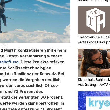
TresorService Huber
professionell und p
KTION
d Martin konkretisieren mit einem
en Offset-Vereinbarung weitere
schaffung
. Diese Projekte stärken
ante Schlüsseltechnologien,
und die Resilienz der Schweiz. Bei
g werden die Vorgaben deutlich
Sicherheit, Schiessk
Ausrüstung – AATS
werden voraussichtlich Offset-
n rund 73 Prozent des
 statt der verlangten 60 Prozent.
werte werden klar übertroffen: In
erwartete Anteil rund 40 Prozent