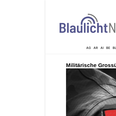
AG
AR
AI
BE
B
Militärische Gros