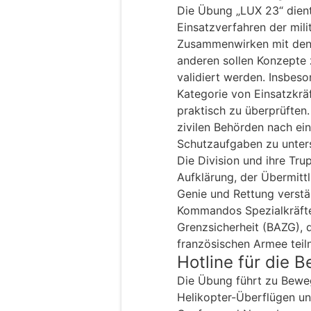
Die Übung „LUX 23“ dient
Einsatzverfahren der mili
Zusammenwirken mit den z
anderen sollen Konzepte
validiert werden. Insbeso
Kategorie von Einsatzkräf
praktisch zu überprüften. 
zivilen Behörden nach ei
Schutzaufgaben zu unter
Die Division und ihre Tr
Aufklärung, der Übermitt
Genie und Rettung verst
Kommandos Spezialkräfte
Grenzsicherheit (BAZG), 
französischen Armee tei
Hotline für die 
Die Übung führt zu Bewe
Helikopter-Überflügen u