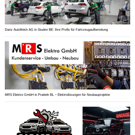
Danz Autofinish AG in Studen BE: Ihre Profis für Fahrzeugaufbereitung
MRS Elektro GmbH in Pratteln BL – Elektrolösungen für Neubauprojekte