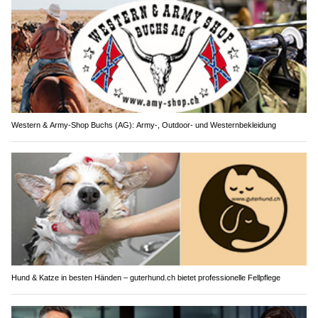
Western & Army-Shop Buchs (AG): Army-, Outdoor- und Westernbekleidung
Hund & Katze in besten Händen – guterhund.ch bietet professionelle Fellpflege