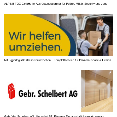
ALPINE FOX GmbH: Ihr Ausrüstungspartner für Polizei, Militär, Security und Jagd
Mit Eggerlogistik stressfrei umziehen – Komplettservice für Privathaushalte & Firmen
Gebrüder Schelbert AG, Muotathal SZ: Elegante Einbauschränke exakt geplant