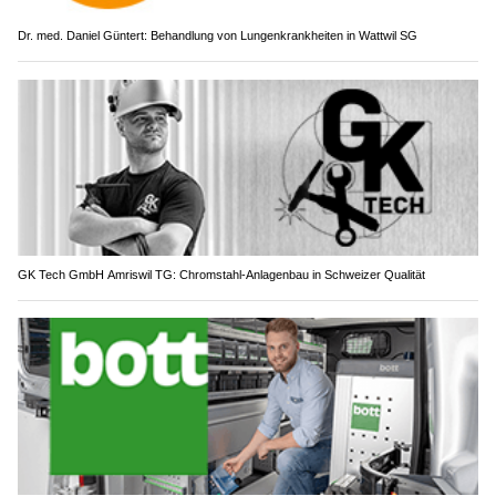
Dr. med. Daniel Güntert: Behandlung von Lungenkrankheiten in Wattwil SG
GK Tech GmbH Amriswil TG: Chromstahl-Anlagenbau in Schweizer Qualität