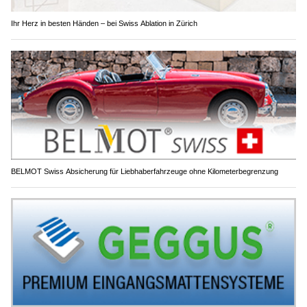
Ihr Herz in besten Händen – bei Swiss Ablation in Zürich
BELMOT Swiss Absicherung für Liebhaberfahrzeuge ohne Kilometerbegrenzung