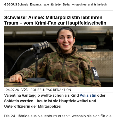
GEGGUS Schweiz: Eingangsmatten für jeden Bedarf – rutschfest und ästhetisch
Schweizer Armee: Militärpolizistin lebt ihren
Traum – vom Krimi-Fan zur Hauptfeldweibelin
04.07.26
VON
POLIZEI.NEWS REDAKTION
Valentina Vantaggio wollte schon als Kind
Polizistin
oder
Soldatin werden – heute ist sie Hauptfeldweibel und
Unteroffizierin der Militärpolizei.
Die 24-Jährige aus Neuenburg erzählt, weshalb sie sich für die