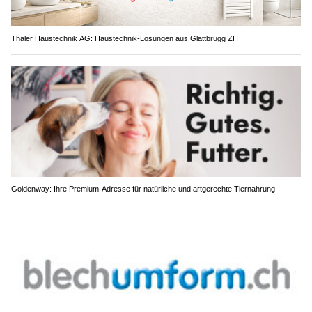
Thaler Haustechnik AG: Haustechnik-Lösungen aus Glattbrugg ZH
Goldenway: Ihre Premium-Adresse für natürliche und artgerechte Tiernahrung