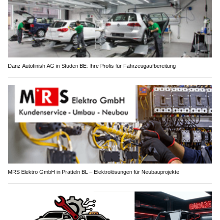
Danz Autofinish AG in Studen BE: Ihre Profis für Fahrzeugaufbereitung
MRS Elektro GmbH in Pratteln BL – Elektrolösungen für Neubauprojekte