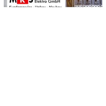
MRS Elektro GmbH in Pratteln BL – Elektrolösungen für Neubauprojekte
ASSR Antischleuderschule: Professionelle Fahrsicherheitstrainings für jeden Bedarf