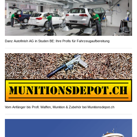
Danz Autofinish AG in Studen BE: Ihre Profis für Fahrzeugaufbereitung
Vom Anfänger bis Profi: Waffen, Munition & Zubehör bei Munitionsdepot.ch