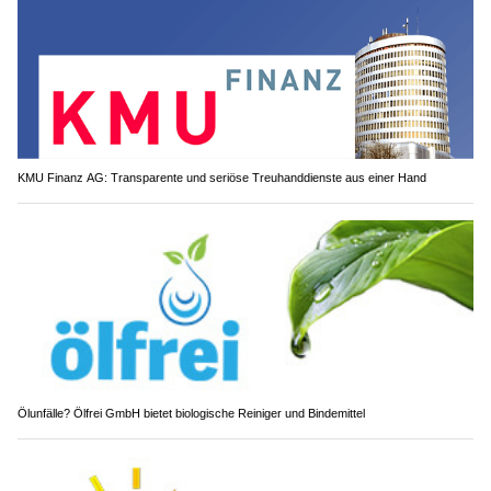
KMU Finanz AG: Transparente und seriöse Treuhanddienste aus einer Hand
Ölunfälle? Ölfrei GmbH bietet biologische Reiniger und Bindemittel