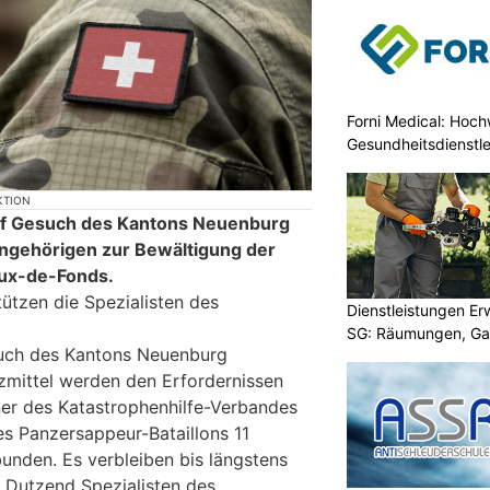
Forni Medical: Hochw
Gesundheitsdienstle
KTION
uf Gesuch des Kantons Neuenburg
ngehörigen zur Bewältigung der
ux-de-Fonds.
ützen die Spezialisten des
Dienstleistungen E
SG: Räumungen, Gar
such des Kantons Neuenburg
tzmittel werden den Erfordernissen
er des Katastrophenhilfe-Verbandes
s Panzersappeur-Bataillons 11
nden. Es verbleiben bis längstens
 Dutzend Spezialisten des