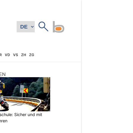
R
VD
VS
ZH
ZG
EN
chule: Sicher und mit
hren