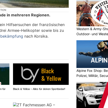
KTION
nde in mehreren Regionen.
ein Hilfsersuchen der französischen
Western & Army-Sho
rei Armee-Helikopter sowie bis zu
Outdoor- und Weste
ndbekämpfung
nach Korsika.
Alpine Fox Shop: Be
Polizei, Militär, Sec
n für
Black & Yellow – Alles für deinen Sportbedarf