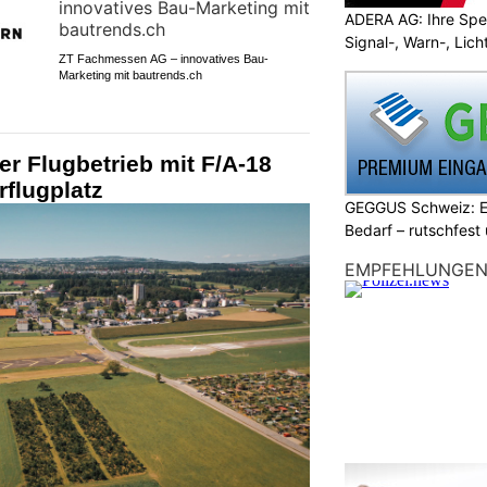
ADERA AG: Ihre Spez
Signal-, Warn-, Lic
ZT Fachmessen AG – innovatives Bau-
Marketing mit bautrends.ch
r Flugbetrieb mit F/A-18
rflugplatz
GEGGUS Schweiz: E
Bedarf – rutschfest
EMPFEHLUNGE