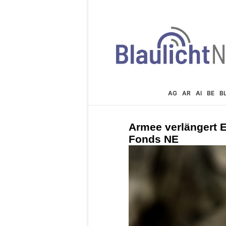
AG
AR
AI
BE
B
Armee verlängert E
Fonds NE