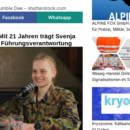
Bumble Dee – shutterstock.com
Facebook
Whatsapp
ALPINE FOX GmbH: 
für Polizei, Militär,
it 21 Jahren trägt Svenja
 Führungsverantwortung
Waseg-Handel GmbH:
Signalisationen im 
Kryozoone: Kältea
St.Gallen