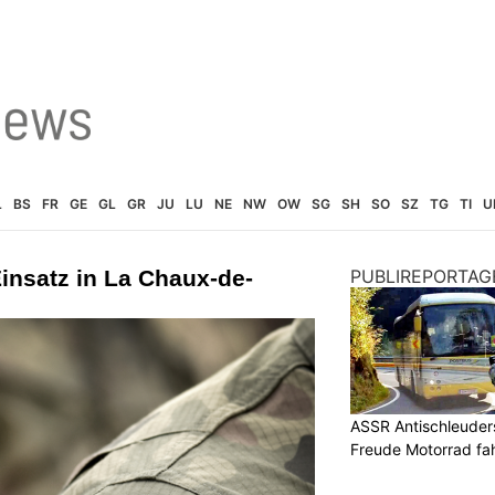
L
BS
FR
GE
GL
GR
JU
LU
NE
NW
OW
SG
SH
SO
SZ
TG
TI
U
insatz in La Chaux-de-
PUBLIREPORTAG
ASSR Antischleuders
Freude Motorrad fa