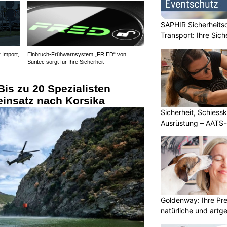
SAPHIR Sicherheits
Transport: Ihre Sich
Import,
Einbruch-Frühwarnsystem „FR.ED“ von
Suritec sorgt für Ihre Sicherheit
is zu 20 Spezialisten
einsatz nach Korsika
Sicherheit, Schiessk
Ausrüstung – AATS
Goldenway: Ihre Pr
natürliche und artg