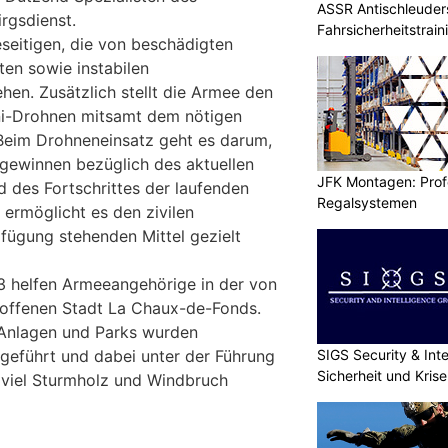
ASSR Antischleuders
rgsdienst.
Fahrsicherheitstrain
eseitigen, die von beschädigten
en sowie instabilen
n. Zusätzlich stellt die Armee den
ini-Drohnen mitsamt dem nötigen
Beim Drohneneinsatz geht es darum,
gewinnen bezüglich des aktuellen
JFK Montagen: Prof
 des Fortschrittes der laufenden
Regalsystemen
 ermöglicht es den zivilen
erfügung stehenden Mittel gezielt
3 helfen Armeeangehörige in der von
offenen Stadt La Chaux-de-Fonds.
n Anlagen und Parks wurden
SIGS Security & Inte
geführt und dabei unter der Führung
Sicherheit und Kri
g viel Sturmholz und Windbruch