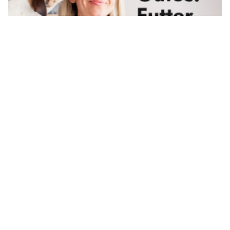
Goldenway: Ihre Premium-Adresse für natürliche und artgerechte Tiernahrung
Ihr Herz in besten Händen – bei Swiss Ablation in Zürich
Schweizer Armee: Schweiz und Österreich
vertiefen Zusammenarbeit bei Luftverteidigung