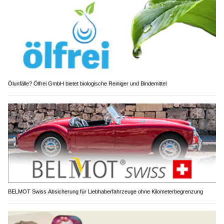
Ölunfälle? Ölfrei GmbH bietet biologische Reiniger und Bindemittel
BELMOT Swiss Absicherung für Liebhaberfahrzeuge ohne Kilometerbegrenzung