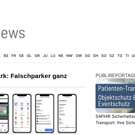
L
BS
FR
GE
GL
GR
JU
LU
NE
NW
OW
SG
SH
SO
SZ
TG
TI
U
rk: Falschparker ganz
PUBLIREPORTAG
SAPHIR Sicherheits
Transport: Ihre Sich