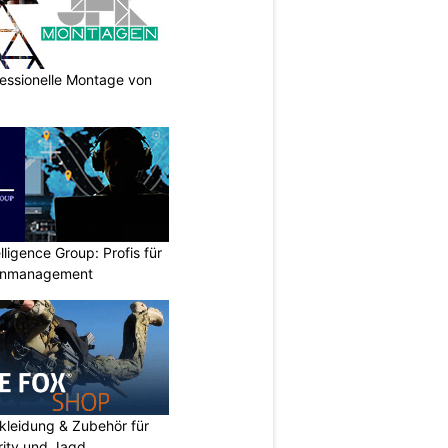
essionelle Montage von
lligence Group: Profis für
senmanagement
kleidung & Zubehör für
urity und Jagd