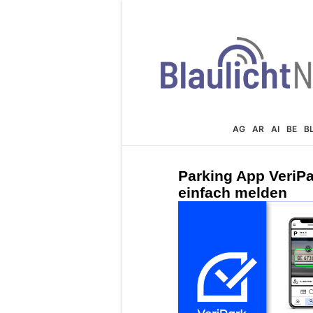
AG
AR
AI
BE
B
Parking App VeriPa
einfach melden