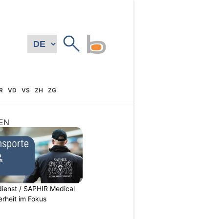
R
VD
VS
ZH
ZG
EN
dienst / SAPHIR Medical
erheit im Fokus