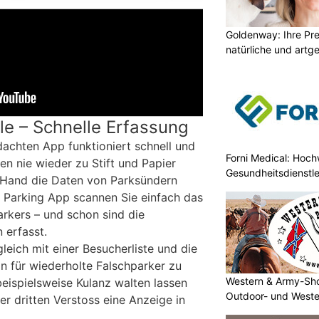
Goldenway: Ihre Pr
natürliche und artg
lle – Schnelle Erfassung
achten App funktioniert schnell und
Forni Medical: Hochw
en nie wieder zu Stift und Papier
Gesundheitsdienstle
Hand die Daten von Parksündern
k Parking App scannen Sie einfach das
rkers – und schon sind die
 erfasst.
eich mit einer Besucherliste und die
ln für wiederholte Falschparker zu
Western & Army-Sho
beispielsweise Kulanz walten lassen
Outdoor- und Weste
r dritten Verstoss eine Anzeige in