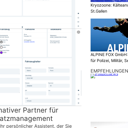
Kryozoone: Kältea
St.Gallen
ALPINE FOX GmbH: 
für Polizei, Militär,
EMPFEHLUNGE
imativer Partner für
platzmanagement
Ihr persönlicher Assistent, der Sie