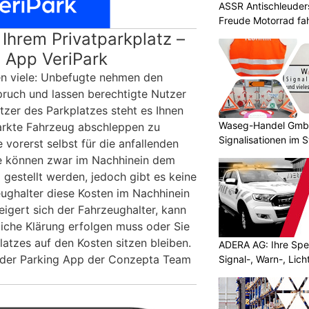
ASSR Antischleuders
Freude Motorrad fa
 Ihrem Privatparkplatz –
 App VeriPark
n viele: Unbefugte nehmen den
ruch und lassen berechtigte Nutzer
tzer des Parkplatzes steht es Ihnen
Waseg-Handel GmbH:
parkte Fahrzeug abschleppen zu
Signalisationen im 
 vorerst selbst für die anfallenden
e können zwar im Nachhinein dem
gestellt werden, jedoch gibt es keine
eughalter diese Kosten im Nachhinein
igert sich der Fahrzeughalter, kann
tliche Klärung erfolgen muss oder Sie
atzes auf den Kosten sitzen bleiben.
ADERA AG: Ihre Spez
 der Parking App der Conzepta Team
Signal-, Warn-, Lic