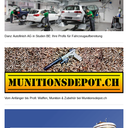
Danz Autofinish AG in Studen BE: Ihre Profis für Fahrzeugaufbereitung
Vom Anfänger bis Profi: Waffen, Munition & Zubehör bei Munitionsdepot.ch