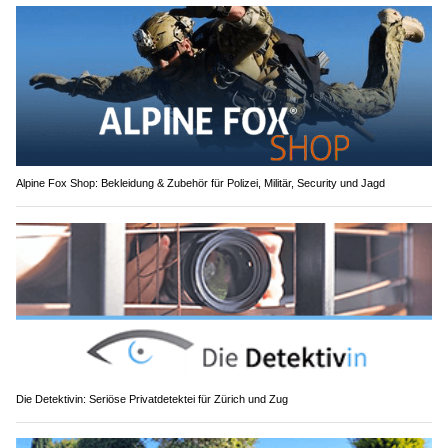
Alpine Fox Shop: Bekleidung & Zubehör für Polizei, Militär, Security und Jagd
Die Detektivin: Seriöse Privatdetektei für Zürich und Zug