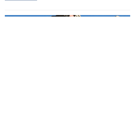
Alpine Fox Shop: Bekleidung & Zubehör für Polizei, Militär, Security und Jagd
Ihr Herz in besten Händen – bei Swiss Ablation in Zürich