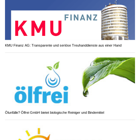
KMU Finanz AG: Transparente und seriöse Treuhanddienste aus einer Hand
Ölunfälle? Ölfrei GmbH bietet biologische Reiniger und Bindemittel