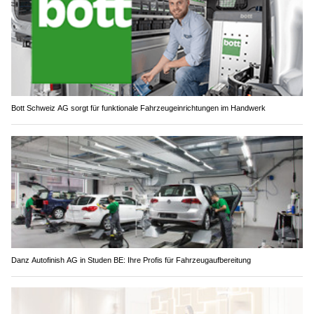
Bott Schweiz AG sorgt für funktionale Fahrzeugeinrichtungen im Handwerk
Danz Autofinish AG in Studen BE: Ihre Profis für Fahrzeugaufbereitung