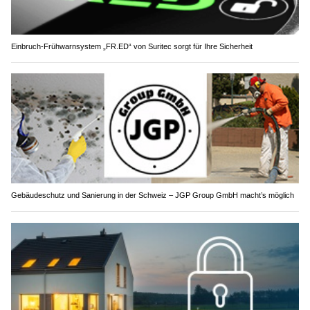
Einbruch-Frühwarnsystem „FR.ED“ von Suritec sorgt für Ihre Sicherheit
Gebäudeschutz und Sanierung in der Schweiz – JGP Group GmbH macht’s möglich