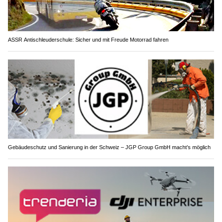
ASSR Antischleuderschule: Sicher und mit Freude Motorrad fahren
Gebäudeschutz und Sanierung in der Schweiz – JGP Group GmbH macht’s möglich