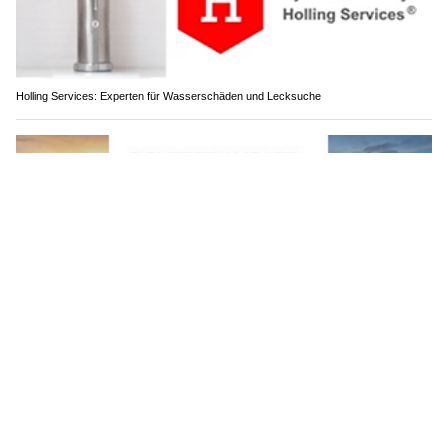
Holling Services: Experten für Wasserschäden und Lecksuche
Internationale Transporte mit höchster Sicherheit – Rovertrans AG ist Ihr Partner