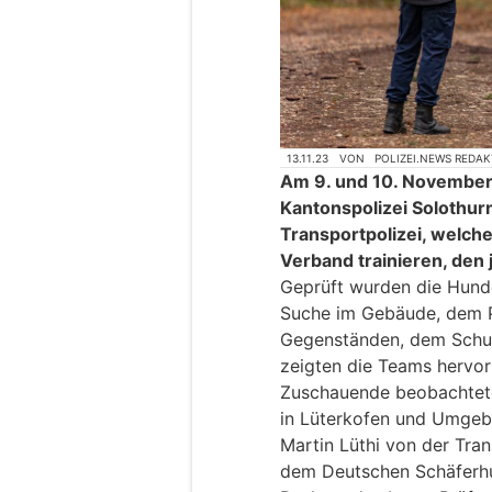
13.11.23
VON
POLIZEI.NEWS REDA
Am 9. und 10. November 
Kantonspolizei Solothurn
Transportpolizei, welch
Verband trainieren, den
Geprüft wurden die Hunde 
Suche im Gebäude, dem Pa
Gegenständen, dem Schut
zeigten die Teams hervor
Zuschauende beobachteten
in Lüterkofen und Umgeb
Martin Lüthi von der Tra
dem Deutschen Schäferh