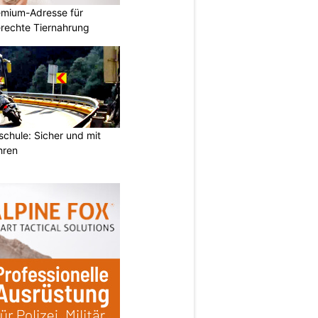
emium-Adresse für
erechte Tiernahrung
chule: Sicher und mit
hren
N