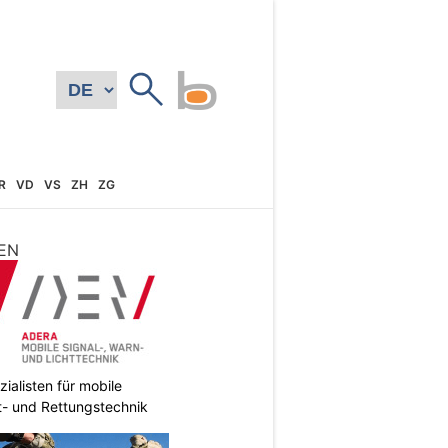
R
VD
VS
ZH
ZG
EN
ialisten für mobile
ht- und Rettungstechnik