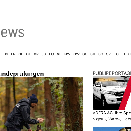
L
BS
FR
GE
GL
GR
JU
LU
NE
NW
OW
SG
SH
SO
SZ
TG
TI
U
Hundeprüfungen
PUBLIREPORTAG
ADERA AG: Ihre Spez
Signal-, Warn-, Lic