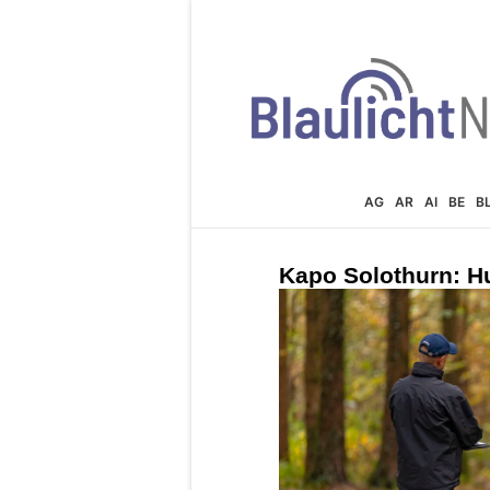
AG
AR
AI
BE
B
Kapo Solothurn: 