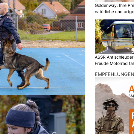
Goldenway: Ihre Pr
natürliche und artg
ASSR Antischleuders
Freude Motorrad fa
EMPFEHLUNGE