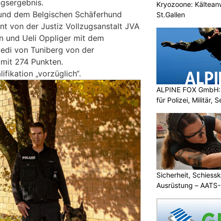
gsergebnis.
Kryozoone: Kältea
 und dem Belgischen Schäferhund
St.Gallen
t von der Justiz Vollzugsanstalt JVA
n und Ueli Oppliger mit dem
edi von Tuniberg von der
 mit 274 Punkten.
lifikation „vorzüglich“.
ALPINE FOX GmbH: 
für Polizei, Militär,
Sicherheit, Schiessk
Ausrüstung – AATS