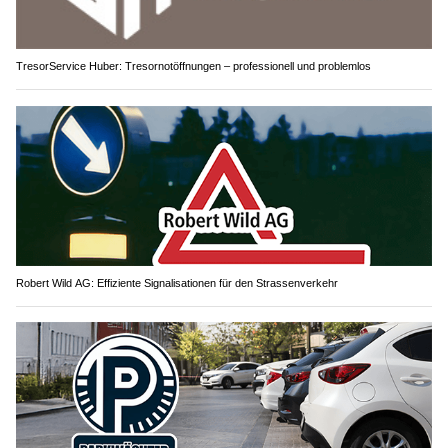
TresorService Huber: Tresornotöffnungen – professionell und problemlos
Robert Wild AG: Effiziente Signalisationen für den Strassenverkehr