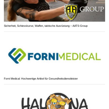
Sicherheit, Schiesskurse, Waffen, taktische Ausrüstung – AATS-Group
Forni Medical: Hochwertige Artikel für Gesundheitsdienstleister