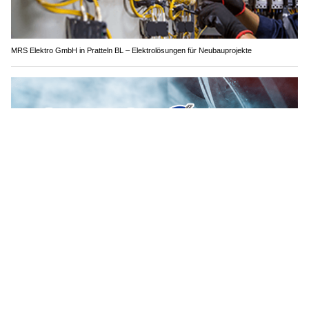
MRS Elektro GmbH in Pratteln BL – Elektrolösungen für Neubauprojekte
ASSR Antischleuderschule: Professionelle Fahrsicherheitstrainings für jeden Bedarf