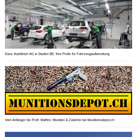
Danz Autofinish AG in Studen BE: Ihre Profis für Fahrzeugaufbereitung
Vom Anfänger bis Profi: Waffen, Munition & Zubehör bei Munitionsdepot.ch