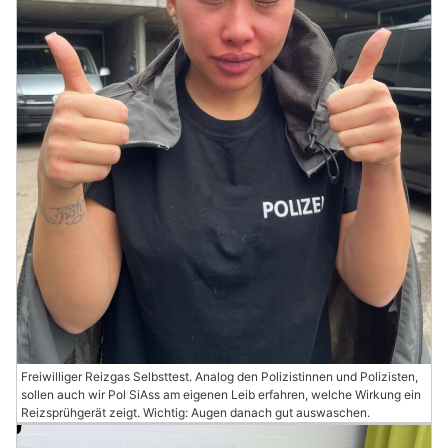
Freiwilliger Reizgas Selbsttest. Analog den Polizistinnen und Polizisten,
sollen auch wir Pol SiAss am eigenen Leib erfahren, welche Wirkung ein
Reizsprühgerät zeigt. Wichtig: Augen danach gut auswaschen.