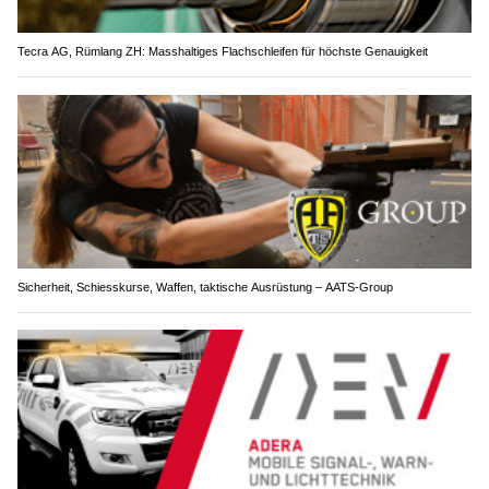
Tecra AG, Rümlang ZH: Masshaltiges Flachschleifen für höchste Genauigkeit
Sicherheit, Schiesskurse, Waffen, taktische Ausrüstung – AATS-Group