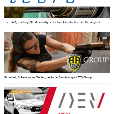
Tecra AG, Rümlang ZH: Masshaltiges Flachschleifen für höchste Genauigkeit
Sicherheit, Schiesskurse, Waffen, taktische Ausrüstung – AATS-Group