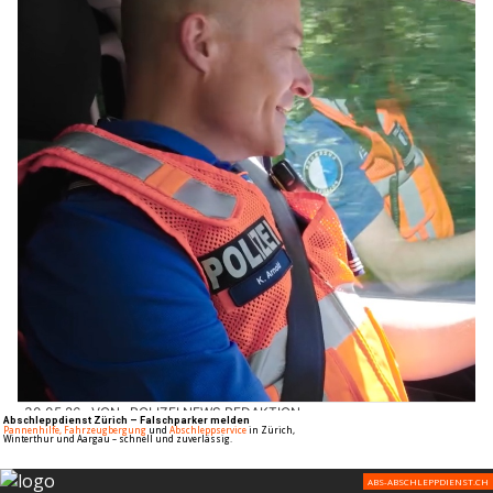
30.05.26
VON
POLIZEI.NEWS REDAKTION
Wer zügelt ins Sicherheitszentrum Rothenburg?
Heute: die Verkehrspolizei.