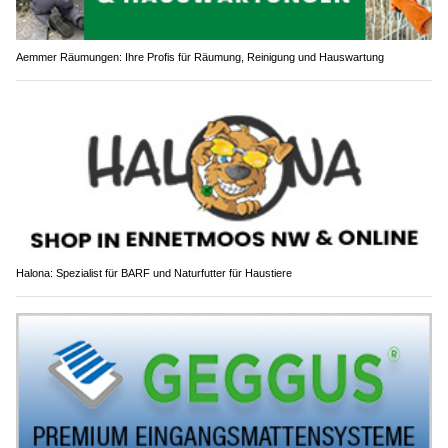
Aemmer Räumungen: Ihre Profis für Räumung, Reinigung und Hauswartung
Halona: Spezialist für BARF und Naturfutter für Haustiere