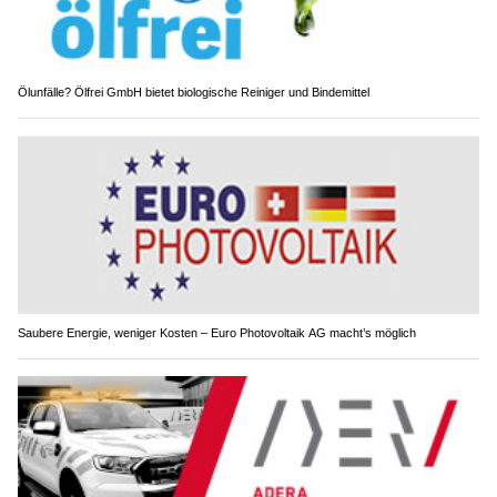
Ölunfälle? Ölfrei GmbH bietet biologische Reiniger und Bindemittel
Saubere Energie, weniger Kosten – Euro Photovoltaik AG macht’s möglich