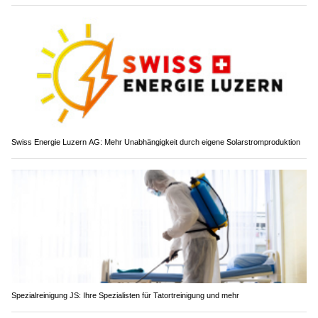
Swiss Energie Luzern AG: Mehr Unabhängigkeit durch eigene Solarstromproduktion
Spezialreinigung JS: Ihre Spezialisten für Tatortreinigung und mehr