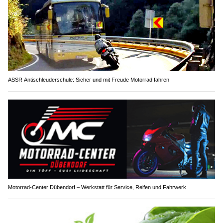
ASSR Antischleuderschule: Sicher und mit Freude Motorrad fahren
Motorrad-Center Dübendorf – Werkstatt für Service, Reifen und Fahrwerk