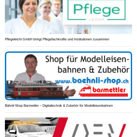
Pflegeleicht GmbH bringt Pflegefachkräfte und Institutionen zusammen
Bähnli-Shop Barmettler – Digitaltechnik & Zubehör für Modelleisenbahnen