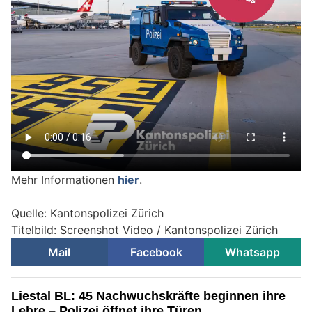
Mehr Informationen
hier
.
Quelle: Kantonspolizei Zürich
Titelbild: Screenshot Video / Kantonspolizei Zürich
Mail
Facebook
Whatsapp
Liestal BL: 45 Nachwuchskräfte beginnen ihre
Lehre – Polizei öffnet ihre Türen