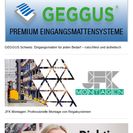
GEGGUS Schweiz: Eingangsmatten für jeden Bedarf – rutschfest und ästhetisch
JFK Montagen: Professionelle Montage von Regalsystemen