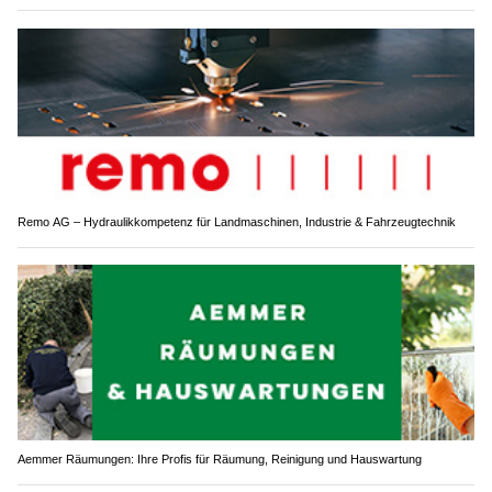
Remo AG – Hydraulikkompetenz für Landmaschinen, Industrie & Fahrzeugtechnik
Aemmer Räumungen: Ihre Profis für Räumung, Reinigung und Hauswartung