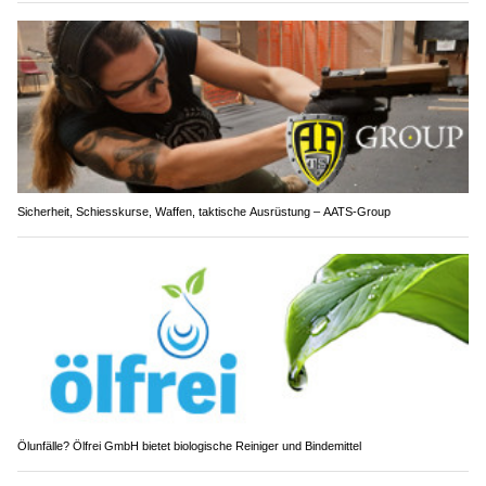
Sicherheit, Schiesskurse, Waffen, taktische Ausrüstung – AATS-Group
Ölunfälle? Ölfrei GmbH bietet biologische Reiniger und Bindemittel