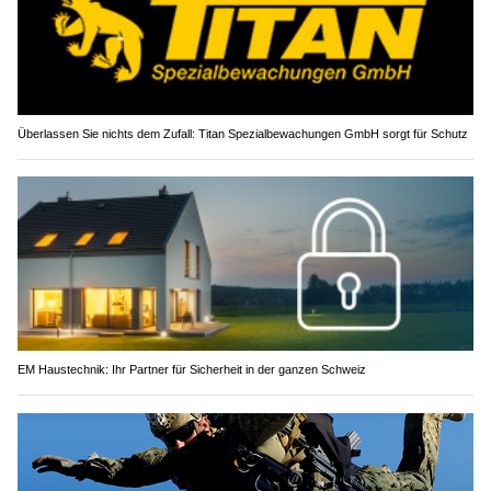
Überlassen Sie nichts dem Zufall: Titan Spezialbewachungen GmbH sorgt für Schutz
EM Haustechnik: Ihr Partner für Sicherheit in der ganzen Schweiz