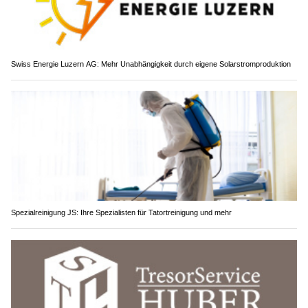
Swiss Energie Luzern AG: Mehr Unabhängigkeit durch eigene Solarstromproduktion
Spezialreinigung JS: Ihre Spezialisten für Tatortreinigung und mehr