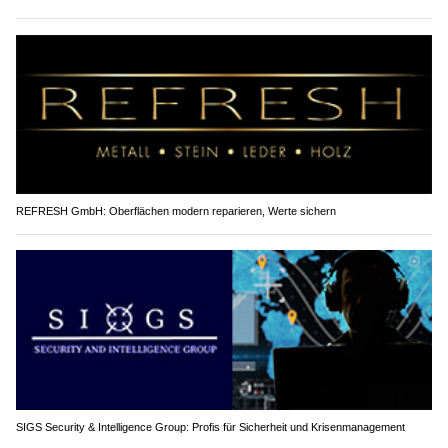
REFRESH GmbH: Oberflächen modern reparieren, Werte sichern
SIGS Security & Intelligence Group: Profis für Sicherheit und Krisenmanagement