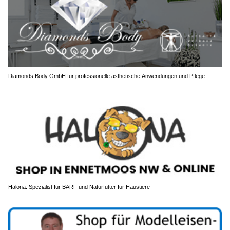
Diamonds Body GmbH für professionelle ästhetische Anwendungen und Pflege
Halona: Spezialist für BARF und Naturfutter für Haustiere