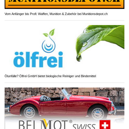
Vom Anfänger bis Profi: Waffen, Munition & Zubehör bei Munitionsdepot.ch
Ölunfälle? Ölfrei GmbH bietet biologische Reiniger und Bindemittel