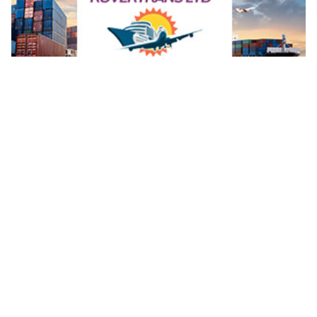
Internationale Transporte mit höchster Sicherheit – Rovertrans AG ist Ihr Partner
Goldenway: Ihre Premium-Adresse für natürliche und artgerechte Tiernahrung