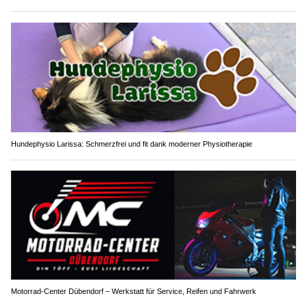
Hundephysio Larissa: Schmerzfrei und fit dank moderner Physiotherapie
Motorrad-Center Dübendorf – Werkstatt für Service, Reifen und Fahrwerk