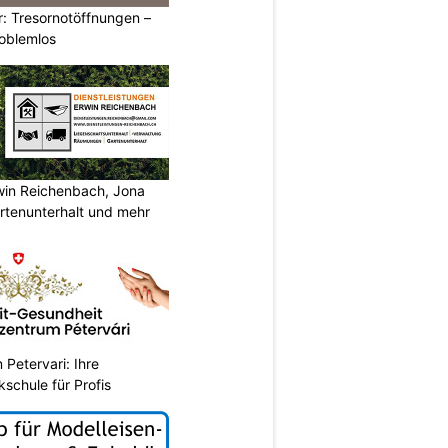
: Tresornotöffnungen –
roblemlos
rwin Reichenbach, Jona
tenunterhalt und mehr
Petervari: Ihre
kschule für Profis