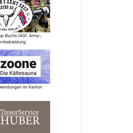
p Buchs (AG): Army-,
rnbekleidung
nwendungen im Kanton