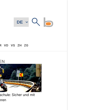
R
VD
VS
ZH
ZG
EN
chule: Sicher und mit
hren