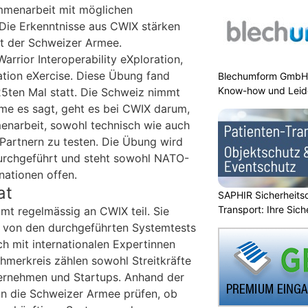
mmenarbeit mit möglichen
 Die Erkenntnisse aus CWIX stärken
it der Schweizer Armee.
arrior Interoperability eXploration,
tion eXercise. Diese Übung fand
Blechumform GmbH:
Know-how und Leid
25ten Mal statt. Die Schweiz nimmt
ame es sagt, geht es bei CWIX darum,
enarbeit, sowohl technisch wie auch
 Partnern zu testen. Die Übung wird
 durchgeführt und steht sowohl NATO-
nationen offen.
at
SAPHIR Sicherheits
Transport: Ihre Sich
t regelmässig an CWIX teil. Sie
ts von den durchgeführten Systemtests
 mit internationalen Expertinnen
hmerkreis zählen sowohl Streitkräfte
ernehmen und Startups. Anhand der
nn die Schweizer Armee prüfen, ob