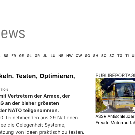
L
BS
FR
GE
GL
GR
JU
LU
NE
NW
OW
SG
SH
SO
SZ
TG
TI
U
eln, Testen, Optimieren,
PUBLIREPORTAG
KTION
mit Vertretern der Armee, der
G an der bisher grössten
g der NATO teilgenommen.
ASSR Antischleuders
0 Teilnehmenden aus 29 Nationen
Freude Motorrad fa
ee die Gelegenheit Systeme,
tzung von Ideen praktisch zu testen.