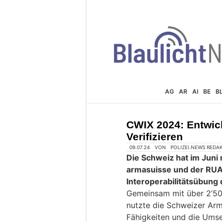
AG
AR
AI
BE
B
CWIX 2024: Entwick
Verifizieren
09.07.24
VON
POLIZEI.NEWS REDA
Die Schweiz hat im Juni 
armasuisse und der RUA
Interoperabilitätsübun
Gemeinsam mit über 2’50
nutzte die Schweizer Arm
Fähigkeiten und die Umse