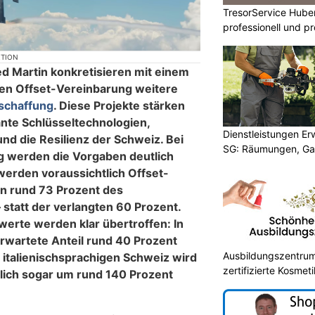
TresorService Huber
professionell und p
KTION
d Martin konkretisieren mit einem
en Offset-Vereinbarung weitere
schaffung
. Diese Projekte stärken
ante Schlüsseltechnologien,
Dienstleistungen E
und die Resilienz der Schweiz. Bei
SG: Räumungen, Gar
g werden die Vorgaben deutlich
werden voraussichtlich Offset-
n rund 73 Prozent des
 statt der verlangten 60 Prozent.
werte werden klar übertroffen: In
erwartete Anteil rund 40 Prozent
Ausbildungszentrum 
 italienischsprachigen Schweiz wird
zertifizierte Kosmeti
tlich sogar um rund 140 Prozent