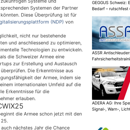
d zukünftigen Systeme und
GEGGUS Schweiz: E
tsprechenden Systemen der Partner
Bedarf – rutschfest
 könnten. Diese Überprüfung ist für
italisierungsplattform (NDP)
von
lichkeit, nicht nur bestehende
ten und anschliessend zu optimieren,
mentelle Technologien zu entwickeln.
ASSR Antischleuders
als die Schweizer Armee eine
Fahrsicherheitstrain
rtups zur Erstellung und Austausch
überprüfen. Die Erkenntnisse aus
igungsfähigkeit der Armee, indem sie
 einem internationalen Umfeld auf die
le Erkenntnisse für die
nehmer erlauben.
ADERA AG: Ihre Spez
 CWIX25
Signal-, Warn-, Lic
eginnt die Armee schon jetzt mit den
 25.
 auch nächstes Jahr die Chance