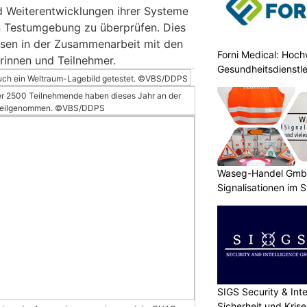
 Weiterentwicklungen ihrer Systeme
ten Testumgebung zu überprüfen. Dies
ssen in der Zusammenarbeit mit den
Forni Medical: Hochw
rinnen und Teilnehmer.
Gesundheitsdienstle
auch ein Weltraum-Lagebild getestet. ©VBS/DDPS
r 2500 Teilnehmende haben dieses Jahr an der
ng teilgenommen. ©VBS/DDPS
Waseg-Handel GmbH:
Signalisationen im 
SIGS Security & Inte
Sicherheit und Kri