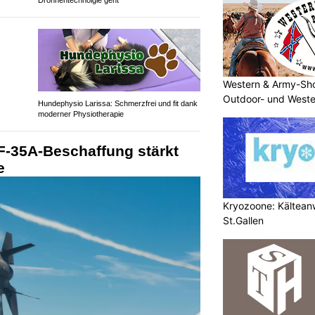
Drohnentechnolgie geht
Western & Army-Sho
Outdoor- und Weste
Hundephysio Larissa: Schmerzfrei und fit dank
moderner Physiotherapie
F-35A-Beschaffung stärkt
e
Kryozoone: Kältea
St.Gallen