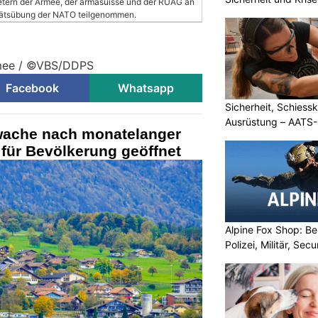
retern der Armee, der armasuisse und der RUAG an
litätsübung der NATO teilgenommen.
rmee / ©VBS/DDPS
Facebook
Whatsapp
Sicherheit, Schiessk
Ausrüstung – AATS
iwache nach monatelanger
für Bevölkerung geöffnet
Alpine Fox Shop: Be
Polizei, Militär, Sec