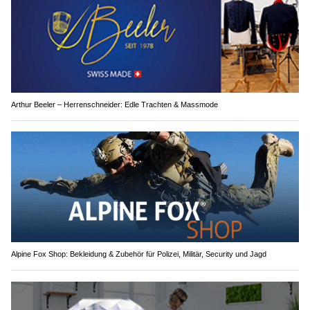
Arthur Beeler – Herrenschneider: Edle Trachten & Massmode
Alpine Fox Shop: Bekleidung & Zubehör für Polizei, Militär, Security und Jagd