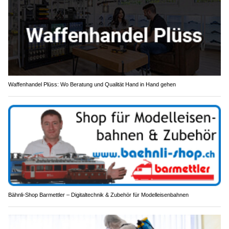
Waffenhandel Plüss: Wo Beratung und Qualität Hand in Hand gehen
Bähnli-Shop Barmettler – Digitaltechnik & Zubehör für Modelleisenbahnen