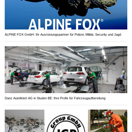
ALPINE FOX GmbH: Ihr Ausrüstungspartner für Polizei, Militär, Security und Jagd
Danz Autofinish AG in Studen BE: Ihre Profis für Fahrzeugaufbereitung