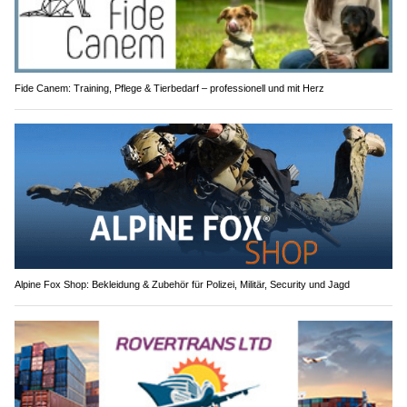
Fide Canem: Training, Pflege & Tierbedarf – professionell und mit Herz
Alpine Fox Shop: Bekleidung & Zubehör für Polizei, Militär, Security und Jagd