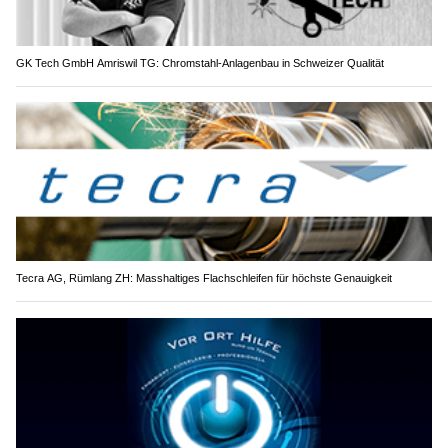
GK Tech GmbH Amriswil TG: Chromstahl-Anlagenbau in Schweizer Qualität
Tecra AG, Rümlang ZH: Masshaltiges Flachschleifen für höchste Genauigkeit