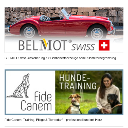
BELMOT Swiss Absicherung für Liebhaberfahrzeuge ohne Kilometerbegrenzung
Fide Canem: Training, Pflege & Tierbedarf – professionell und mit Herz