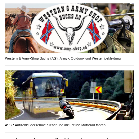
Western & Army-Shop Buchs (AG): Army-, Outdoor- und Westernbekleidung
ASSR Antischleuderschule: Sicher und mit Freude Motorrad fahren