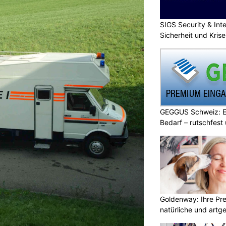
SIGS Security & Inte
Sicherheit und Kri
GEGGUS Schweiz: E
Bedarf – rutschfest
Goldenway: Ihre Pr
natürliche und artg