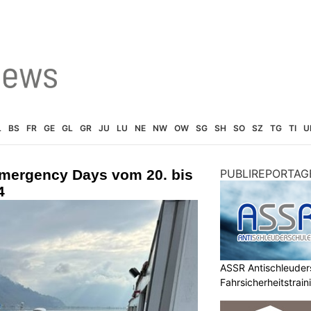
L
BS
FR
GE
GL
GR
JU
LU
NE
NW
OW
SG
SH
SO
SZ
TG
TI
U
Emergency Days vom 20. bis
PUBLIREPORTAG
4
ASSR Antischleuders
Fahrsicherheitstrain