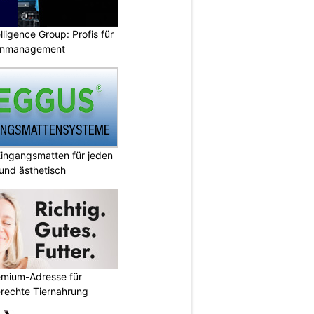
lligence Group: Profis für
senmanagement
ingangsmatten für jeden
 und ästhetisch
emium-Adresse für
erechte Tiernahrung