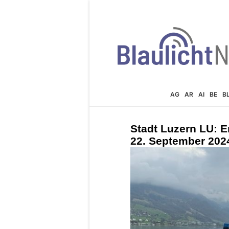
AG
AR
AI
BE
B
Stadt Luzern LU: 
22. September 202