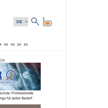
R
VD
VS
ZH
ZG
EN
chule: Professionelle
ings für jeden Bedarf