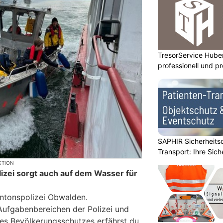
TresorService Huber
professionell und p
SAPHIR Sicherheits
Transport: Ihre Sich
KTION
lizei sorgt auch auf dem Wasser für
antonspolizei Obwalden.
 Aufgabenbereichen der Polizei und
es Bevölkerungsschutzes erfährst du