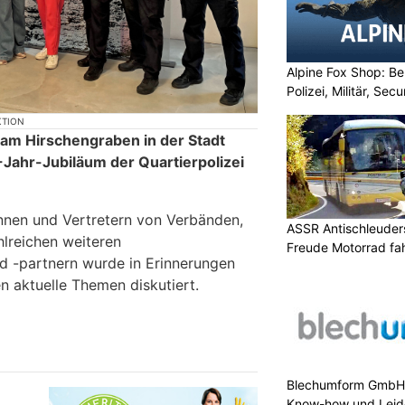
Alpine Fox Shop: Be
Polizei, Militär, Sec
KTION
am Hirschengraben in der Stadt
-Jahr-Jubiläum der Quartierpolizei
nnen und Vertretern von Verbänden,
ASSR Antischleuders
hlreichen weiteren
Freude Motorrad fa
d -partnern wurde in Erinnerungen
 aktuelle Themen diskutiert.
Blechumform GmbH:
Know-how und Leid