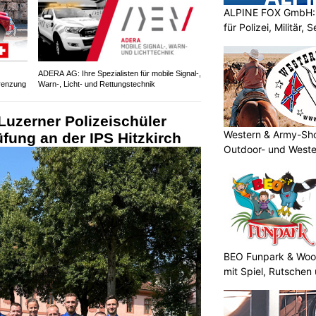
ALPINE FOX GmbH: 
für Polizei, Militär,
ADERA AG: Ihre Spezialisten für mobile Signal-,
renzung
Warn-, Licht- und Rettungstechnik
Luzerner Polizeischüler
Western & Army-Sho
üfung an der IPS Hitzkirch
Outdoor- und Weste
BEO Funpark & Wood
mit Spiel, Rutschen