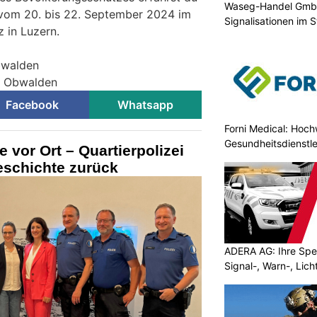
Waseg-Handel GmbH:
vom 20. bis 22. September 2024 im
Signalisationen im 
 in Luzern.
bwalden
ei Obwalden
Facebook
Whatsapp
Forni Medical: Hochw
Gesundheitsdienstle
 vor Ort – Quartierpolizei
geschichte zurück
ADERA AG: Ihre Spez
Signal-, Warn-, Lic