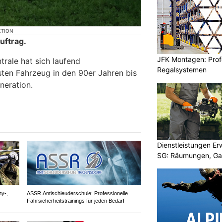
KTION
uftrag.
JFK Montagen: Prof
rale hat sich laufend
Regalsystemen
sten Fahrzeug in den 90er Jahren bis
neration.
Dienstleistungen E
SG: Räumungen, Gar
y-,
ASSR Antischleuderschule: Professionelle
Fahrsicherheitstrainings für jeden Bedarf