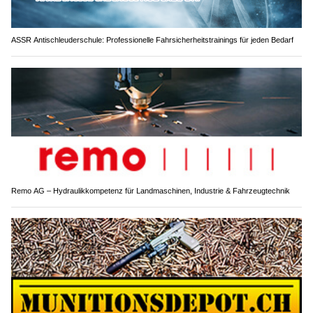
ASSR Antischleuderschule: Professionelle Fahrsicherheitstrainings für jeden Bedarf
Remo AG – Hydraulikkompetenz für Landmaschinen, Industrie & Fahrzeugtechnik