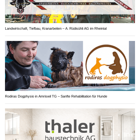
Landwirtschaft, Tiefbau, Kranarbeiten – A. Rüdisühli AG im Rheintal
Rodiras Dogphysio in Amriswil TG – Sanfte Rehabilitation für Hunde