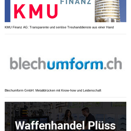
KMU Finanz AG: Transparente und seriöse Treuhanddienste aus einer Hand
Blechumform GmbH: Metalldrücken mit Know-how und Leidenschaft