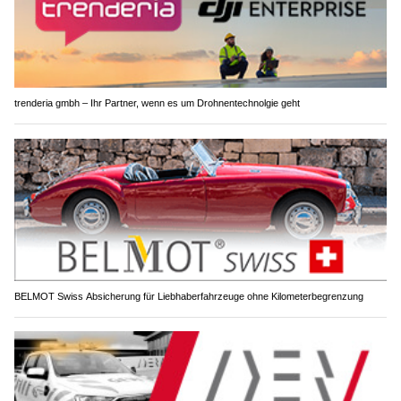
trenderia gmbh – Ihr Partner, wenn es um Drohnentechnolgie geht
BELMOT Swiss Absicherung für Liebhaberfahrzeuge ohne Kilometerbegrenzung