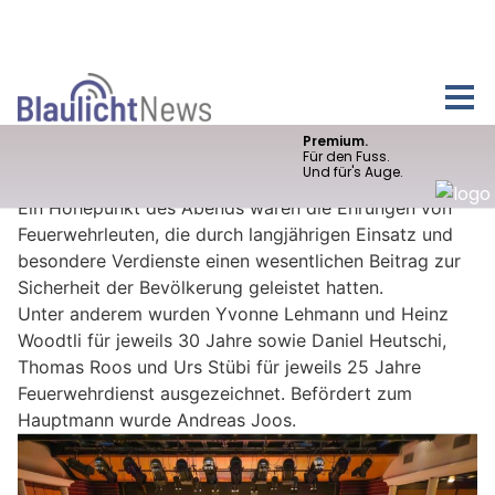
Das erste erfolgreiche Jahr sei eine solide Grundlage
für die Zukunft. Ressortvorsteherin Christiane Guyer
dankte den Feuerwehrangehörigen für die geleistete
Arbeit zu Gunsten der Bevölkerung in Oftringen und
Zofingen sowie in der ganzen Stützpunktregion. Dass
sie ihre Freizeit für die Sicherheit der Bevölkerung
einsetzten, sei keineswegs selbstverständlich.
Ein Höhepunkt des Abends waren die Ehrungen von
Feuerwehrleuten, die durch langjährigen Einsatz und
besondere Verdienste einen wesentlichen Beitrag zur
Sicherheit der Bevölkerung geleistet hatten.
Unter anderem wurden Yvonne Lehmann und Heinz
Woodtli für jeweils 30 Jahre sowie Daniel Heutschi,
Thomas Roos und Urs Stübi für jeweils 25 Jahre
Feuerwehrdienst ausgezeichnet. Befördert zum
Hauptmann wurde Andreas Joos.