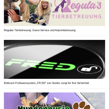
Regulas Tierbetreuung: Gassi-Service und Katzenbetreuung
Einbruch-Frühwarnsystem „FR.ED“ von Suritec sorgt für Ihre Sicherheit