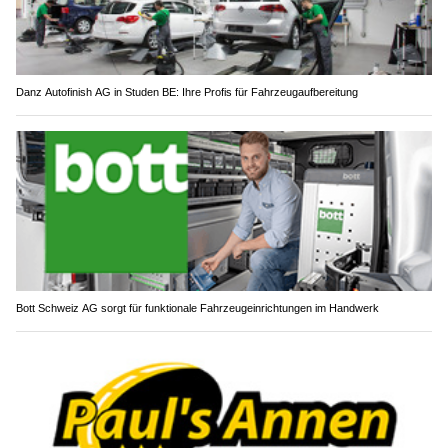
Danz Autofinish AG in Studen BE: Ihre Profis für Fahrzeugaufbereitung
Bott Schweiz AG sorgt für funktionale Fahrzeugeinrichtungen im Handwerk