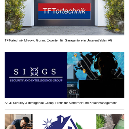
TFTortechnik Mitrovic Goran: Experten für Garagentore in Unterentfelden AG
SIGS Security & Intelligence Group: Profis für Sicherheit und Krisenmanagement