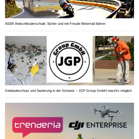
ASSR Antischleuderschule: Sicher und mit Freude Motorrad fahren
Gebäudeschutz und Sanierung in der Schweiz – JGP Group GmbH macht’s möglich