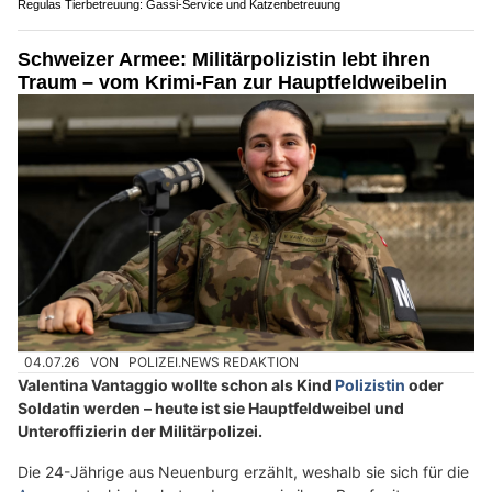
Regulas Tierbetreuung: Gassi-Service und Katzenbetreuung
Schweizer Armee: Militärpolizistin lebt ihren
Traum – vom Krimi-Fan zur Hauptfeldweibelin
04.07.26
VON
POLIZEI.NEWS REDAKTION
Valentina Vantaggio wollte schon als Kind
Polizistin
oder
Soldatin werden – heute ist sie Hauptfeldweibel und
Unteroffizierin der Militärpolizei.
Die 24-Jährige aus Neuenburg erzählt, weshalb sie sich für die