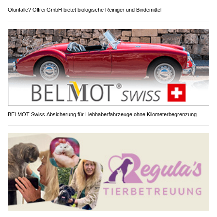
Ölunfälle? Ölfrei GmbH bietet biologische Reiniger und Bindemittel
BELMOT Swiss Absicherung für Liebhaberfahrzeuge ohne Kilometerbegrenzung