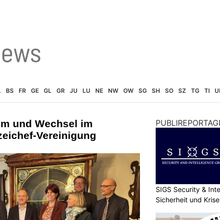
L
BS
FR
GE
GL
GR
JU
LU
NE
NW
OW
SG
SH
SO
SZ
TG
TI
U
äum und Wechsel im
PUBLIREPORTAG
zeichef-Vereinigung
SIGS Security & Inte
Sicherheit und Kri