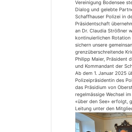
Vereinigung Bodensee ste
Dialog und gelebte Partner
Schaffhauser Polizei in d
Präsidentschaft übernehm
an Dr. Claudia Strößner 
kontinuierlichen Rotatio
sichern unsere gemeinsa
grenzüberschreitende Krim
Philipp Maier, Präsident 
und Kommandant der Scha
Ab dem 1. Januar 2025 üb
Polizeipräsidentin des P
das Präsidium von Oberst
regelmässige Wechsel im 
«über den See» erfolgt, g
Leitung unter den Mitglie