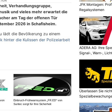
KTION
JFK Montagen: Prof
heit, Verhandlungsgruppe,
Regalsystemen
musik und vieles mehr erwartet die
cher am Tag der offenen Tür
eptember 2026 in Schafisheim.
u lädt die Bevölkerung zu einem
ck hinter die Kulissen der Polizeiarbeit
ADERA AG: Ihre Spez
Signal-, Warn-, Lic
Überlassen Sie nicht
Spezialbewachunge
 von
Einbruch-Frühwarnsystem „FR.ED“ von
Suritec sorgt für Ihre Sicherheit