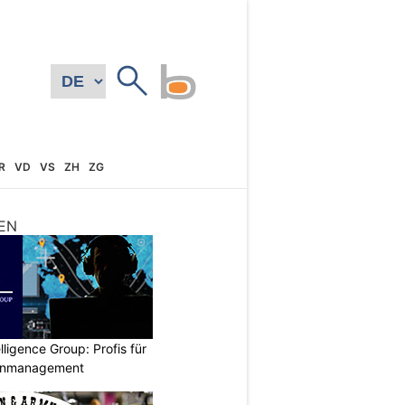
R
VD
VS
ZH
ZG
EN
lligence Group: Profis für
senmanagement