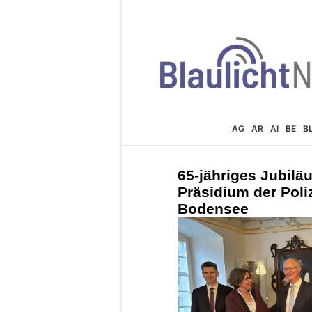
AG
AR
AI
BE
B
65-jähriges Jubil
Präsidium der Poli
Bodensee