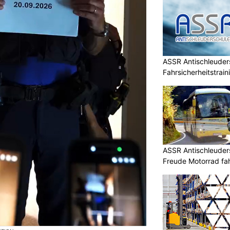
ASSR Antischleuders
Fahrsicherheitstrain
ASSR Antischleuders
Freude Motorrad fa