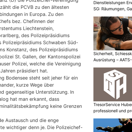
anz (D) die Polizeichef-Vereinigung
Dienstleistungen E
zählt die PCVB zu den ältesten
SG: Räumungen, Gar
rbindungen in Europa. Zu den
Chefs bez. Chefinnen der
rstentums Liechtenstein,
rarlberg, des Polizeipräsidiums
s Polizeipräsidiums Schwaben Süd-
ums Konstanz, des Polizeipräsidiums
Sicherheit, Schiessk
lizei St. Gallen, der Kantonspolizei
Ausrüstung – AATS
user Polizei, welche die Vereinigung
Jahren präsidiert hat.
ng Bodensee steht seit jeher für ein
inander, kurze Wege über
d gegenseitige Unterstützung. In
alog hat man erkannt, dass
TresorService Huber
iminalitätsbekämpfung keine Grenzen
professionell und p
de Austausch und die enge
e wichtiger denn je. Die Polizeichef-