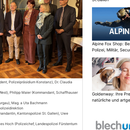
Alpine Fox Shop: Be
Polizei, Militär, Sec
sident, Polizeipräsidium Konstanz), Dr. Claudia
est), Philipp Maier (Kommandant, Schaffhauser
Goldenway: Ihre Pr
natürliche und artg
urgau), Mag. a Uta Bachmann
olizeidirektion
mandantin, Kantonspolizei St. Gallen), Uwe
les Hoch (Polizeichef, Landespolizei Fürstentum