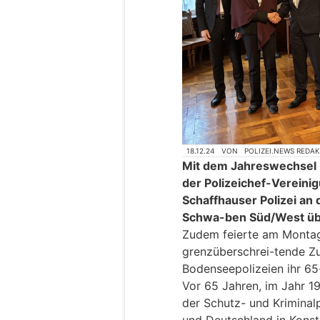
18.12.24
VON
POLIZEI.NEWS REDA
Mit dem Jahreswechsel 
der Polizeichef-Verein
Schaffhauser Polizei an 
Schwa-ben Süd/West üb
Zudem feierte am Montag
grenzüberschrei-tende Z
Bodenseepolizeien ihr 65
Vor 65 Jahren, im Jahr 1
der Schutz- und Kriminalp