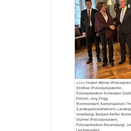
v.l.n.r. Hubert Wörner (Polizeiprä
Strößner (Polizeipräsidentin,
Polizeipräsidium Schwaben Süd/W
Polizei), Jürg Zingg
(Kommandant, Kantonspolizei Th
(Landespolizeidirektorin, Landesp
Vorarlberg), Barbara Reifler (Kom
Stürmer (Polizeipräsident,
Polizeipräsidium Ravensburg), Ju
Liechtenstein).