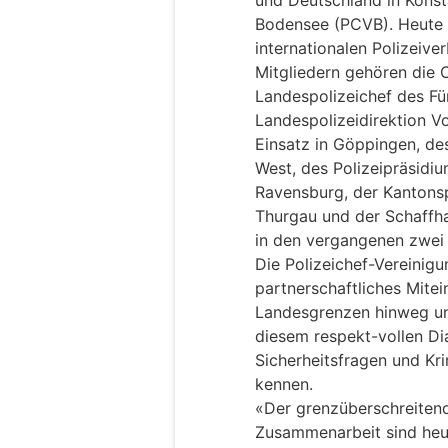
und Deutschland in Konst
Bodensee (PCVB). Heute 
internationalen Polizeive
Mitgliedern gehören die 
Landespolizeichef des Fü
Landespolizeidirektion Vo
Einsatz in Göppingen, de
West, des Polizeipräsidi
Ravensburg, der Kantonspo
Thurgau und der Schaffha
in den vergangenen zwei 
Die Polizeichef-Vereinigu
partnerschaftliches Mite
Landesgrenzen hinweg un
diesem respekt-vollen Di
Sicherheitsfragen und Kr
kennen.
«Der grenzüberschreiten
Zusammenarbeit sind heut