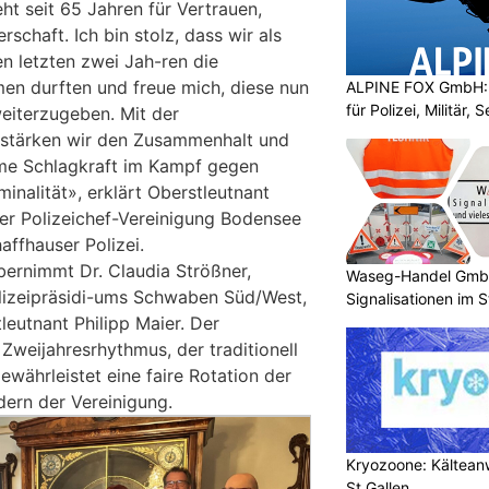
ht seit 65 Jahren für Vertrauen,
schaft. Ich bin stolz, dass wir als
en letzten zwei Jah-ren die
en durften und freue mich, diese nun
ALPINE FOX GmbH: 
für Polizei, Militär,
weiterzugeben. Mit der
n stärken wir den Zusammenhalt und
me Schlagkraft im Kampf gegen
inalität», erklärt Oberstleutnant
der Polizeichef-Vereinigung Bodensee
ffhauser Polizei.
ernimmt Dr. Claudia Strößner,
Waseg-Handel GmbH:
olizeipräsidi-ums Schwaben Süd/West,
Signalisationen im 
leutnant Philipp Maier. Der
Zweijahresrhythmus, der traditionell
ewährleistet eine faire Rotation der
dern der Vereinigung.
Kryozoone: Kältea
St.Gallen