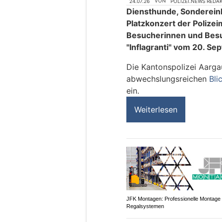
24.07.26
VON
POLIZEI.NEWS REDA
Diensthunde, Sonderein
Platzkonzert der Polizei
Besucherinnen und Besu
"Inflagranti" vom 20. S
Die Kantonspolizei Aarga
abwechslungsreichen
Bli
ein.
Weiterlesen
JFK Montagen: Professionelle Montage
Regalsystemen