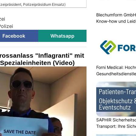
zeipräsident, Polizeipräsidium Einsatz)
Blechumform GmbH:
zei
Know-how und Leid
olizei
Facebook
Whatsapp
ossanlass "Inflagranti" mit
pezialeinheiten (Video)
Forni Medical: Hochw
Gesundheitsdienstle
SAPHIR Sicherheits
Transport: Ihre Sich