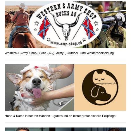
Western & Army-Shop Buchs (AG): Army-, Outdoor- und Westernbekleidung
Hund & Katze in besten Händen – guterhund.ch bietet professionelle Fellpflege