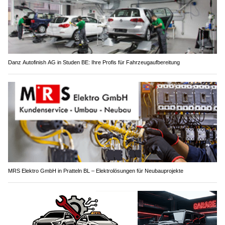
Danz Autofinish AG in Studen BE: Ihre Profis für Fahrzeugaufbereitung
MRS Elektro GmbH in Pratteln BL – Elektrolösungen für Neubauprojekte