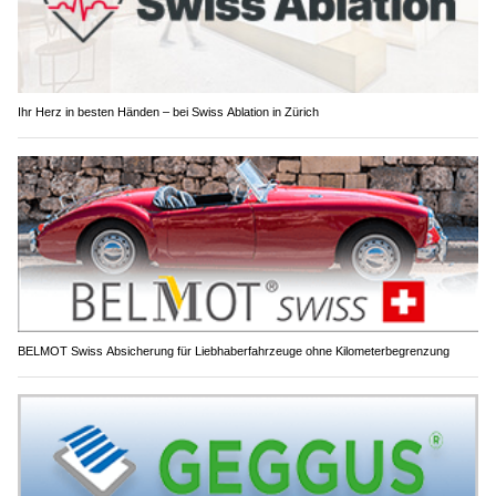
Ihr Herz in besten Händen – bei Swiss Ablation in Zürich
BELMOT Swiss Absicherung für Liebhaberfahrzeuge ohne Kilometerbegrenzung