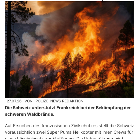
Vom Anfänger bis Profi: Waffen, Munition & Zubehör bei Munitionsdepot.ch
KMU Finanz AG: Transparente und seriöse Treuhanddienste aus einer Hand