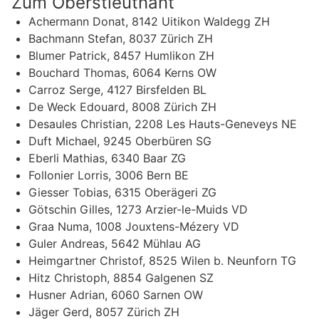
Zum Oberstleutnant
Achermann Donat, 8142 Uitikon Waldegg ZH
Bachmann Stefan, 8037 Zürich ZH
Blumer Patrick, 8457 Humlikon ZH
Bouchard Thomas, 6064 Kerns OW
Carroz Serge, 4127 Birsfelden BL
De Weck Edouard, 8008 Zürich ZH
Desaules Christian, 2208 Les Hauts-Geneveys NE
Duft Michael, 9245 Oberbüren SG
Eberli Mathias, 6340 Baar ZG
Follonier Lorris, 3006 Bern BE
Giesser Tobias, 6315 Oberägeri ZG
Götschin Gilles, 1273 Arzier-le-Muids VD
Graa Numa, 1008 Jouxtens-Mézery VD
Guler Andreas, 5642 Mühlau AG
Heimgartner Christof, 8525 Wilen b. Neunforn TG
Hitz Christoph, 8854 Galgenen SZ
Husner Adrian, 6060 Sarnen OW
Jäger Gerd, 8057 Zürich ZH