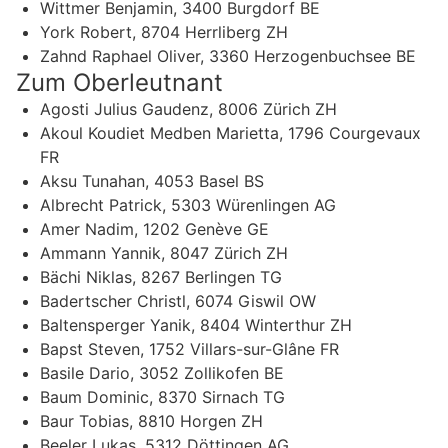
Wittmer Benjamin, 3400 Burgdorf BE
York Robert, 8704 Herrliberg ZH
Zahnd Raphael Oliver, 3360 Herzogenbuchsee BE
Zum Oberleutnant
Agosti Julius Gaudenz, 8006 Zürich ZH
Akoul Koudiet Medben Marietta, 1796 Courgevaux
FR
Aksu Tunahan, 4053 Basel BS
Albrecht Patrick, 5303 Würenlingen AG
Amer Nadim, 1202 Genève GE
Ammann Yannik, 8047 Zürich ZH
Bächi Niklas, 8267 Berlingen TG
Badertscher Christl, 6074 Giswil OW
Baltensperger Yanik, 8404 Winterthur ZH
Bapst Steven, 1752 Villars-sur-Glâne FR
Basile Dario, 3052 Zollikofen BE
Baum Dominic, 8370 Sirnach TG
Baur Tobias, 8810 Horgen ZH
Beeler Lukas, 5312 Döttingen AG