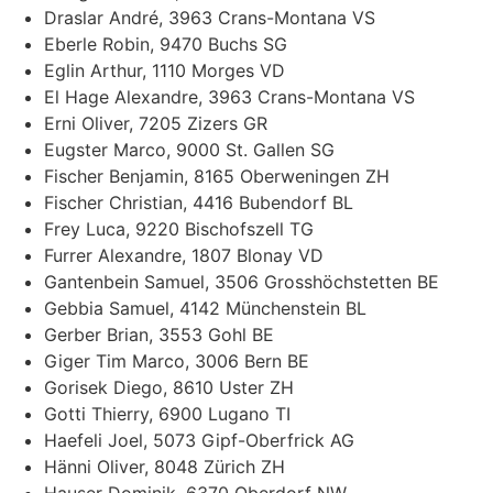
Draslar André, 3963 Crans-Montana VS
Eberle Robin, 9470 Buchs SG
Eglin Arthur, 1110 Morges VD
El Hage Alexandre, 3963 Crans-Montana VS
Erni Oliver, 7205 Zizers GR
Eugster Marco, 9000 St. Gallen SG
Fischer Benjamin, 8165 Oberweningen ZH
Fischer Christian, 4416 Bubendorf BL
Frey Luca, 9220 Bischofszell TG
Furrer Alexandre, 1807 Blonay VD
Gantenbein Samuel, 3506 Grosshöchstetten BE
Gebbia Samuel, 4142 Münchenstein BL
Gerber Brian, 3553 Gohl BE
Giger Tim Marco, 3006 Bern BE
Gorisek Diego, 8610 Uster ZH
Gotti Thierry, 6900 Lugano TI
Haefeli Joel, 5073 Gipf-Oberfrick AG
Hänni Oliver, 8048 Zürich ZH
Hauser Dominik, 6370 Oberdorf NW