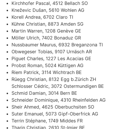
Kirchhofer Pascal, 4512 Bellach SO
Kneževic Dušan, 5610 Wohlen AG
Korell Andrea, 6702 Claro TI
Kühne Christian, 8873 Amden SG
Martin Warren, 1208 Genève GE
Möller Ulrich, 7402 Bonaduz GR
Nussbaumer Maurus, 6932 Breganzona TI
Obwegeser Tobias, 9107 Urnäsch AR
Piguet Charles, 1227 Les Acacias GE
Probst Roman, 5024 Küttigen AG
Riem Patrick, 3114 Wichtrach BE
Rüegg Christian, 8132 Egg b.Zürich ZH
Schlosser Cédric, 3072 Ostermundigen BE
Schmid Damian, 3014 Bern BE
Schneider Dominique, 4310 Rheinfelden AG
Sheir Ahmed, 4625 Oberbuchsiten SO
Suter Emanuel, 5073 Gipf-Oberfrick AG
Terrin Stéphane, 1749 Middes FR
Tharin Christian, 2610 St-Imier BE