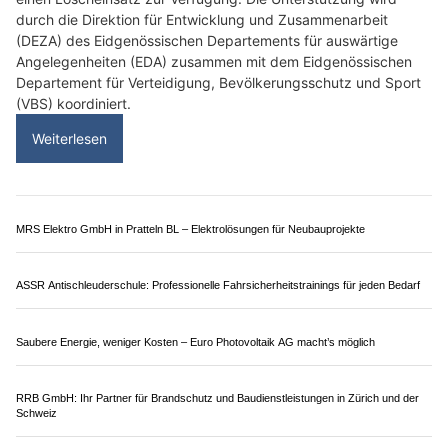
Schweizer Armee: Schweiz und Österreich
vertiefen Zusammenarbeit bei Luftverteidigung
07.07.26
VON
POLIZEI.NEWS REDAKTION
Bundesrat Martin Pfister, Chef Eidgenössisches
Departement für Verteidigung, Bevölkerungsschutz und
Sport VBS, empfängt am 6. Juli 2026 die österreichische
Bundesministerin für Landesverteidigung, Klaudia Tanner,
zu einem offiziellen Besuch in der Schweiz.
Im Zentrum der Gespräche stehen die sicherheitspolitische
Zusammenarbeit der beiden neutralen Staaten sowie aktuelle