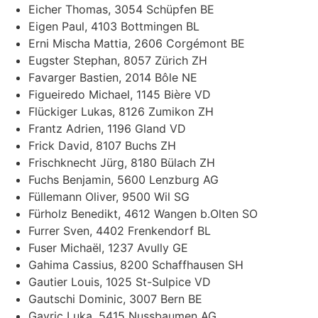
Eicher Thomas, 3054 Schüpfen BE
Eigen Paul, 4103 Bottmingen BL
Erni Mischa Mattia, 2606 Corgémont BE
Eugster Stephan, 8057 Zürich ZH
Favarger Bastien, 2014 Bôle NE
Figueiredo Michael, 1145 Bière VD
Flückiger Lukas, 8126 Zumikon ZH
Frantz Adrien, 1196 Gland VD
Frick David, 8107 Buchs ZH
Frischknecht Jürg, 8180 Bülach ZH
Fuchs Benjamin, 5600 Lenzburg AG
Füllemann Oliver, 9500 Wil SG
Fürholz Benedikt, 4612 Wangen b.Olten SO
Furrer Sven, 4402 Frenkendorf BL
Fuser Michaël, 1237 Avully GE
Gahima Cassius, 8200 Schaffhausen SH
Gautier Louis, 1025 St-Sulpice VD
Gautschi Dominic, 3007 Bern BE
Gavric Luka, 5415 Nussbaumen AG