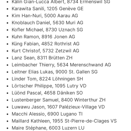
Kälin Gian-Lucca Albert, 8734 Ermenswil SG
Karawita Sanili, 1205 Genève GE
Kim Han-Nuri, 5000 Aarau AG
Knoblauch Daniel, 5630 Muri AG
Kofler Michael, 8730 Uznach SG
Kuhn Ramon, 8916 Jonen AG
Küng Fabian, 4852 Rothrist AG
Kurt Christof, 5732 Zetzwil AG
Lanz Sean, 8311 Brütten ZH
Leimbacher Thierry, 5634 Merenschwand AG
Leitner Elias Lukas, 9000 St. Gallen SG
Linder Tom, 8224 Löhningen SH
Lörtscher Philippe, 1095 Lutry VD
Lüönd Pascal, 4658 Däniken SO
Lustenberger Samuel, 8400 Winterthur ZH
Luwawu Jason, 1607 Palézieux-Village VD
Macchi Alessio, 6900 Lugano TI
Maillard Kathleen, 1955 St-Pierre-de-Clages VS
Maire Stéphane, 6003 Luzern LU