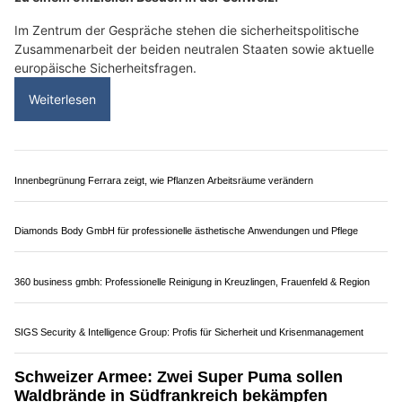
Tecra AG, Rümlang ZH: Masshaltiges Flachschleifen für höchste Genauigkeit
Danz Autofinish AG in Studen BE: Ihre Profis für Fahrzeugaufbereitung