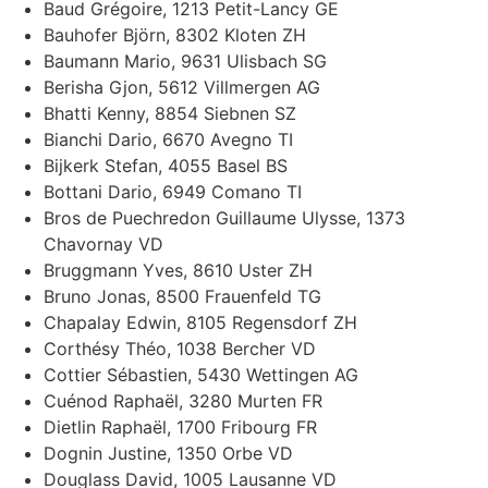
Baud Grégoire, 1213 Petit-Lancy GE
Bauhofer Björn, 8302 Kloten ZH
Baumann Mario, 9631 Ulisbach SG
Berisha Gjon, 5612 Villmergen AG
Bhatti Kenny, 8854 Siebnen SZ
Bianchi Dario, 6670 Avegno TI
Bijkerk Stefan, 4055 Basel BS
Bottani Dario, 6949 Comano TI
Bros de Puechredon Guillaume Ulysse, 1373
Chavornay VD
Bruggmann Yves, 8610 Uster ZH
Bruno Jonas, 8500 Frauenfeld TG
Chapalay Edwin, 8105 Regensdorf ZH
Corthésy Théo, 1038 Bercher VD
Cottier Sébastien, 5430 Wettingen AG
Cuénod Raphaël, 3280 Murten FR
Dietlin Raphaël, 1700 Fribourg FR
Dognin Justine, 1350 Orbe VD
Douglass David, 1005 Lausanne VD