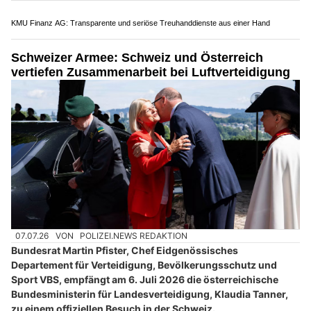
PC-7 auf Militärflugplatz
02.07.26
VON
POLIZEI.NEWS REDAKTION
Vom 29. Juni bis 17. Juli 2026 findet ab dem Militärflugplatz
Emmen das jährliche Ausbildungsmodul Inland mit
F/A-18-
Flugzeugen
statt.
In dieser Zeit ist im
Raum Emmen
mit erhöhtem Flugbetrieb und
entsprechender Lärmentwicklung zu rechnen.
Weiterlesen