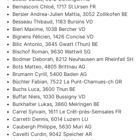
Bernasconi Chloé, 1717 St.Ursen FR
Bersier Andrea-Julien Mattia, 3052 Zollikofen BE
Besseau Thibaud, 1183 Bursins VD
Bieri Maxime, 1038 Bercher VD
Bignens Félicien, 1426 Concise VD
Bilic Antonio, 3645 Gwatt (Thun) BE
Bischof Roman, 9630 Wattwil SG
Bodmer Deborah, 8212 Neuhausen am Rheinfall SH
Bots Matteo, 4805 Brittnau AG
Brumann Cyrill, 5400 Baden AG
Büchler Fabian, 7522 La Punt-Chamues-ch GR
Buchs Luca, 3600 Thun BE
Buffat Niels, 1030 Bussigny VD
Burkhalter Lukas, 3860 Meiringen BE
Carrel Sylvain, 1611 Le Crêt-près-Semsales FR
Carretti Dennis, 6014 Luzern LU
Caubergh Philippe, 5630 Muri AG
Cavelti Curdin, 9042 Speicher AR