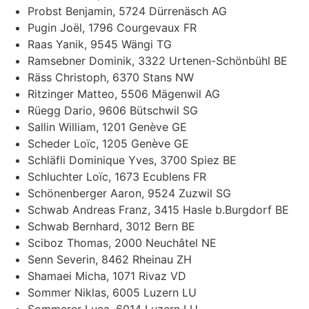
Probst Benjamin, 5724 Dürrenäsch AG
Pugin Joël, 1796 Courgevaux FR
Raas Yanik, 9545 Wängi TG
Ramsebner Dominik, 3322 Urtenen-Schönbühl BE
Räss Christoph, 6370 Stans NW
Ritzinger Matteo, 5506 Mägenwil AG
Rüegg Dario, 9606 Bütschwil SG
Sallin William, 1201 Genève GE
Scheder Loïc, 1205 Genève GE
Schläfli Dominique Yves, 3700 Spiez BE
Schluchter Loïc, 1673 Ecublens FR
Schönenberger Aaron, 9524 Zuzwil SG
Schwab Andreas Franz, 3415 Hasle b.Burgdorf BE
Schwab Bernhard, 3012 Bern BE
Sciboz Thomas, 2000 Neuchâtel NE
Senn Severin, 8462 Rheinau ZH
Shamaei Micha, 1071 Rivaz VD
Sommer Niklas, 6005 Luzern LU
Sommerer Luca, 6014 Luzern LU