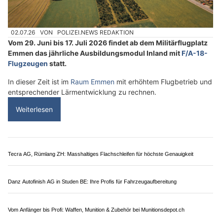
Kühnis Eventtechnik GmbH: Full-Service Technikpartner im Rheintal
Sicherheit, Schiesskurse, Waffen, taktische Ausrüstung – AATS-Group
Emmen LU: Erhöhter Flugbetrieb mit F/A-18 und