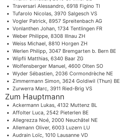
Traversari Alessandro, 6918 Figino TI
Tufarolo Nicolas, 3970 Salgesch VS
Vogler Patrick, 8957 Spreitenbach AG
Vonlanthen Johan, 1734 Tentlingen FR
Weber Philippe, 8308 Illnau ZH
Weiss Michael, 8810 Horgen ZH
Werlen Philipp, 3047 Bremgarten b. Bern BE
Wipfli Matthias, 6340 Baar ZG
Wolfensberger Manuel, 4600 Olten SO
Wyder Sébastien, 2036 Cormondrèche NE
Zimmermann Simon, 3624 Goldiwil (Thun) BE
Zurwerra Marc, 3911 Ried-Brig VS
Zum Hauptmann
Ackermann Lukas, 4132 Muttenz BL
Affolter Luca, 2542 Pieterlen BE
Allegrezza Noé, 2000 Neuchâtel NE
Allemann Oliver, 6003 Luzern LU
Audrain Loïc, 1010 Lausanne VD