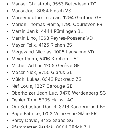
Manser Christoph, 9553 Bettwiesen TG
Mansi Joel, 3984 Fiesch VS
Mareemootoo Ludovic, 1294 Genthod GE
Marion Thomas Pierre, 1795 Courlevon FR
Martin Janik, 4444 Rümlingen BL
Martin Lino, 1063 Peyres-Possens VD
Mayer Felix, 4125 Riehen BS
Megevand Nicolas, 1005 Lausanne VD
Meier Ralph, 5416 Kirchdorf AG
Micheli Arthur, 1205 Genève GE
Moser Nick, 8750 Glarus GL
Mülchi Lukas, 6343 Rotkreuz ZG
Nef Louis, 1227 Carouge GE
Oberholzer Jean-Luc, 9470 Werdenberg SG
Oehler Tom, 5705 Hallwil AG
Ogi Sebastian Daniel, 3716 Kandergrund BE
Page Fabrice, 1752 Villars-sur-Glâne FR
Percy David, 9422 Staad SG
Pfammatter Patrick, 8004 Zürich ZH