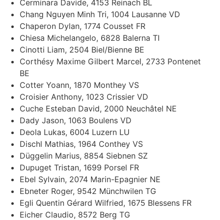
Cerminara Davide, 4153 Reinach BL
Chang Nguyen Minh Tri, 1004 Lausanne VD
Chaperon Dylan, 1774 Cousset FR
Chiesa Michelangelo, 6828 Balerna TI
Cinotti Liam, 2504 Biel/Bienne BE
Corthésy Maxime Gilbert Marcel, 2733 Pontenet
BE
Cotter Yoann, 1870 Monthey VS
Croisier Anthony, 1023 Crissier VD
Cuche Esteban David, 2000 Neuchâtel NE
Dady Jason, 1063 Boulens VD
Deola Lukas, 6004 Luzern LU
Dischl Mathias, 1964 Conthey VS
Düggelin Marius, 8854 Siebnen SZ
Dupuget Tristan, 1699 Porsel FR
Ebel Sylvain, 2074 Marin-Epagnier NE
Ebneter Roger, 9542 Münchwilen TG
Egli Quentin Gérard Wilfried, 1675 Blessens FR
Eicher Claudio, 8572 Berg TG