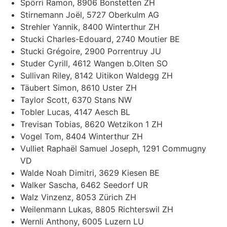
Spörri Ramon, 8906 Bonstetten ZH
Stirnemann Joël, 5727 Oberkulm AG
Strehler Yannik, 8400 Winterthur ZH
Stucki Charles-Edouard, 2740 Moutier BE
Stucki Grégoire, 2900 Porrentruy JU
Studer Cyrill, 4612 Wangen b.Olten SO
Sullivan Riley, 8142 Uitikon Waldegg ZH
Täubert Simon, 8610 Uster ZH
Taylor Scott, 6370 Stans NW
Tobler Lucas, 4147 Aesch BL
Trevisan Tobias, 8620 Wetzikon 1 ZH
Vogel Tom, 8404 Winterthur ZH
Vulliet Raphaël Samuel Joseph, 1291 Commugny
VD
Walde Noah Dimitri, 3629 Kiesen BE
Walker Sascha, 6462 Seedorf UR
Walz Vinzenz, 8053 Zürich ZH
Weilenmann Lukas, 8805 Richterswil ZH
Wernli Anthony, 6005 Luzern LU