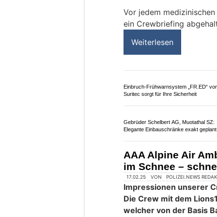
Ein fetziger Ohrwurm mit 
uns alle betrifft– jede/r 
Weiterlesen
Pflegeleicht GmbH bringt Pflegefachkrä
Institutionen zusammen
Arthur Beeler – Herrenschneider: Edle
Trachten & Massmode