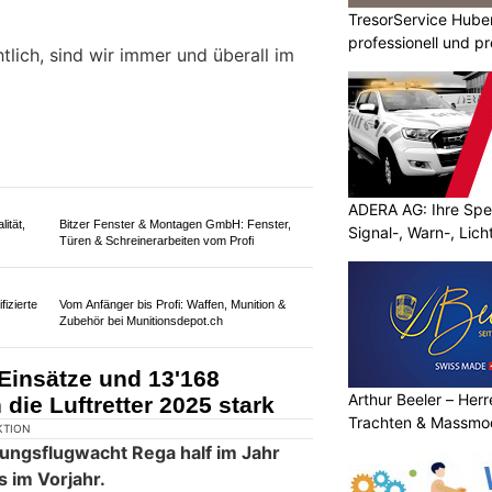
TresorService Huber
 Crewbriefing vor einem
professionell und p
kflug ab
ADERA AG: Ihre Spez
Signal-, Warn-, Lic
Arthur Beeler – Her
Trachten & Massmo