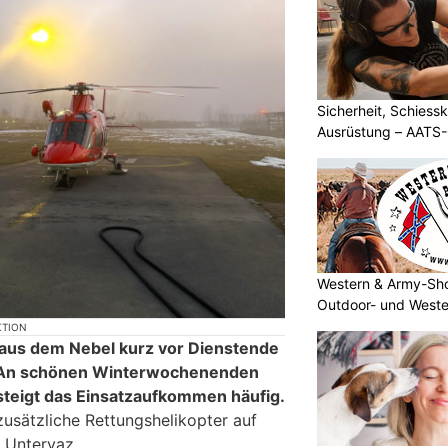
Sicherheit, Schiessk
Ausrüstung – AATS
Western & Army-Sho
Outdoor- und Weste
KTION
 aus dem Nebel kurz vor Dienstende
: An schönen Winterwochenenden
 steigt das Einsatzaufkommen häufig.
zusätzliche Rettungshelikopter auf
 Untervaz.