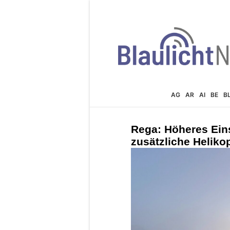
AG
AR
AI
BE
B
Rega: Höheres Ei
zusätzliche Helikop