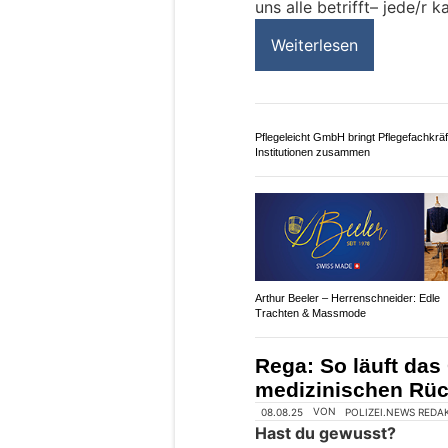
06.02.25
VON
POLIZEI.NEWS REDA
Der 144-Song von Gölä, 
Fleischmann: Der Schwei
Fleischmann und das erf
Kindermusikprojekt die 
ganz besonderes Proje