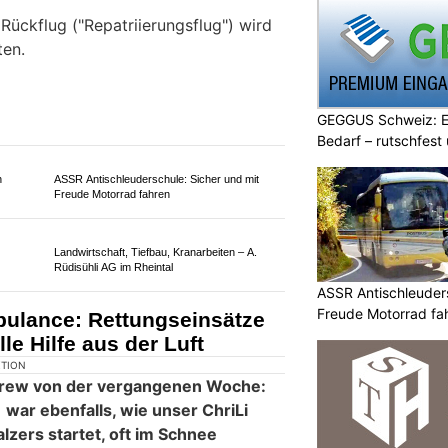
einer ganz wichtigen Botschaft, die
kann Leben retten!
GEGGUS Schweiz: E
Bedarf – rutschfest
fte und
KMU Finanz AG: Transparente und seriöse
Treuhanddienste aus einer Hand
ASSR Antischleuders
Freude Motorrad fa
Goldenway: Ihre Premium-Adresse für
natürliche und artgerechte Tiernahrung