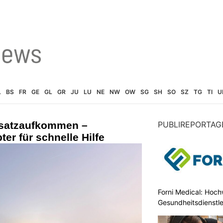
L
BS
FR
GE
GL
GR
JU
LU
NE
NW
OW
SG
SH
SO
SZ
TG
TI
U
nsatzaufkommen –
PUBLIREPORTAG
ter für schnelle Hilfe
Forni Medical: Hochw
Gesundheitsdienstle