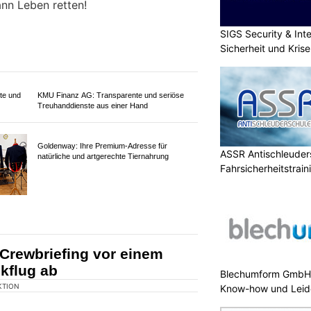
SIGS Security & Inte
Sicherheit und Kri
ASSR Antischleuders
Fahrsicherheitstrain
KTION
Schwiizergoofe und Pilot Jürg
zer Rockstar Gölä, Pilot Jürg
olgreichste Schweizer
Blechumform GmbH:
Schwiizergoofe, haben sich für ein
Know-how und Leid
kt zusammengetan: den 144-Song.