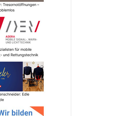
: Tresornotöffnungen –
roblemlos
ialisten für mobile
ht- und Rettungstechnik
renschneider: Edle
de