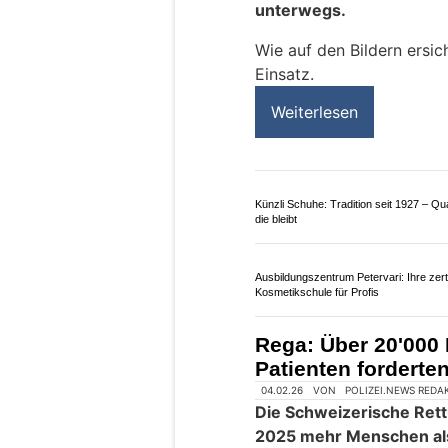
Rega: So läuft das
medizinischen Rüc