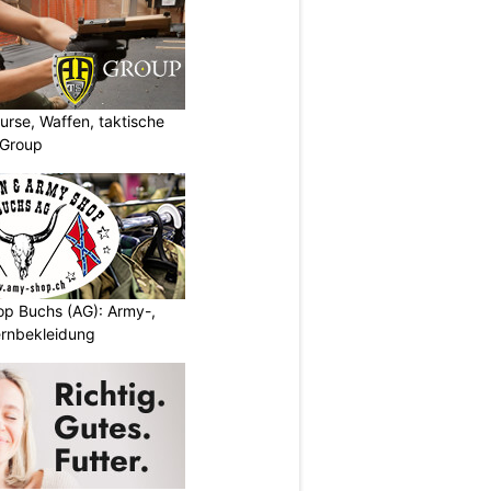
urse, Waffen, taktische
-Group
p Buchs (AG): Army-,
rnbekleidung