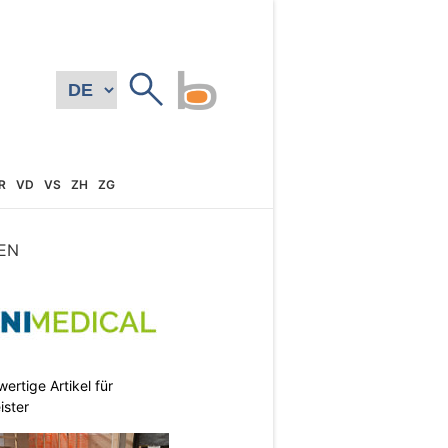
R
VD
VS
ZH
ZG
EN
ertige Artikel für
ister