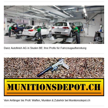
Danz Autofinish AG in Studen BE: Ihre Profis für Fahrzeugaufbereitung
Vom Anfänger bis Profi: Waffen, Munition & Zubehör bei Munitionsdepot.ch