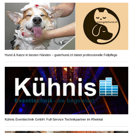
Hund & Katze in besten Händen – guterhund.ch bietet professionelle Fellpflege
Kühnis Eventtechnik GmbH: Full-Service Technikpartner im Rheintal