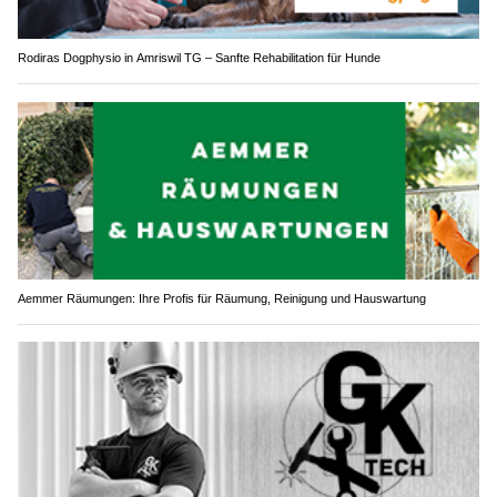
Rodiras Dogphysio in Amriswil TG – Sanfte Rehabilitation für Hunde
Aemmer Räumungen: Ihre Profis für Räumung, Reinigung und Hauswartung