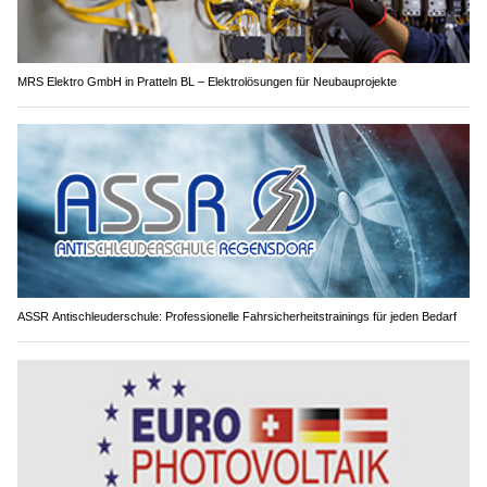
MRS Elektro GmbH in Pratteln BL – Elektrolösungen für Neubauprojekte
ASSR Antischleuderschule: Professionelle Fahrsicherheitstrainings für jeden Bedarf