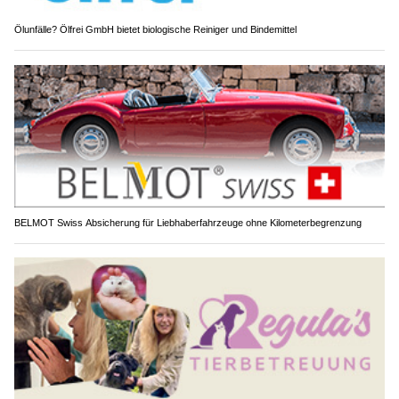
Ölunfälle? Ölfrei GmbH bietet biologische Reiniger und Bindemittel
BELMOT Swiss Absicherung für Liebhaberfahrzeuge ohne Kilometerbegrenzung