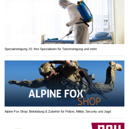
Spezialreinigung JS: Ihre Spezialisten für Tatortreinigung und mehr
Alpine Fox Shop: Bekleidung & Zubehör für Polizei, Militär, Security und Jagd