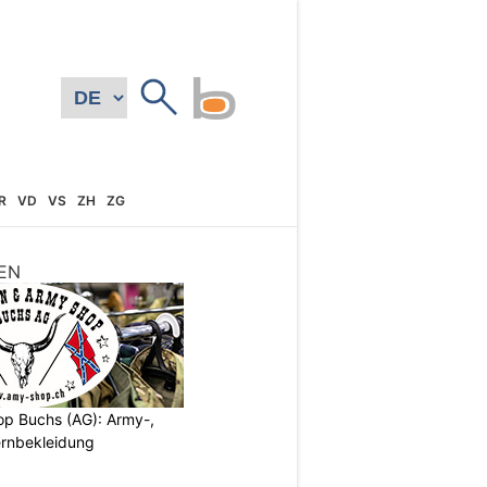
R
VD
VS
ZH
ZG
EN
p Buchs (AG): Army-,
rnbekleidung