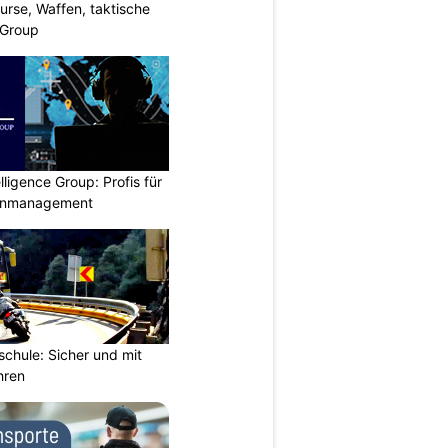
urse, Waffen, taktische
-Group
lligence Group: Profis für
senmanagement
chule: Sicher und mit
hren