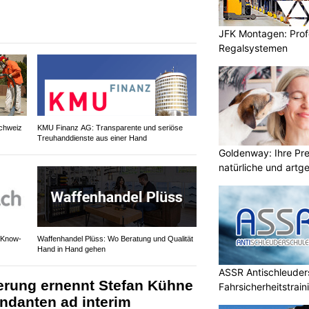
JFK Montagen: Prof
Regalsystemen
chweiz
KMU Finanz AG: Transparente und seriöse
Treuhanddienste aus einer Hand
Goldenway: Ihre Pr
natürliche und artg
 Know-
Waffenhandel Plüss: Wo Beratung und Qualität
Hand in Hand gehen
ASSR Antischleuders
ierung ernennt Stefan Kühne
Fahrsicherheitstrain
danten ad interim