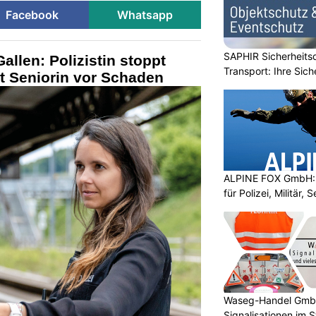
Facebook
Whatsapp
SAPHIR Sicherheits
allen: Polizistin stoppt
Transport: Ihre Sich
t Seniorin vor Schaden
ALPINE FOX GmbH: 
für Polizei, Militär,
Waseg-Handel GmbH:
Signalisationen im 