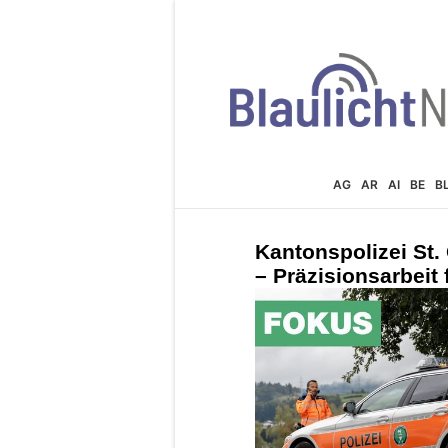
AG
AR
AI
BE
B
Kantonspolizei St.
– Präzisionsarbeit 