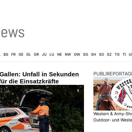
L
BS
FR
GE
GL
GR
JU
LU
NE
NW
OW
SG
SH
SO
SZ
TG
TI
U
 Gallen: Unfall in Sekunden
PUBLIREPORTAG
für die Einsatzkräfte
Western & Army-Sho
Outdoor- und Weste