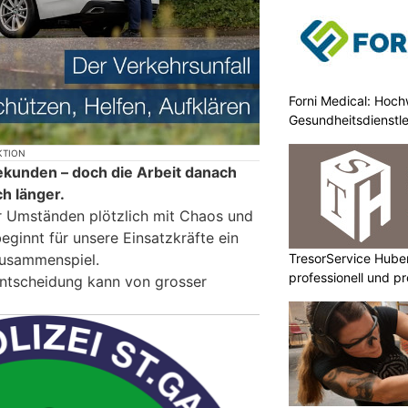
Forni Medical: Hochw
Gesundheitsdienstle
KTION
Sekunden – doch die Arbeit danach
h länger.
r Umständen plötzlich mit Chaos und
beginnt für unsere Einsatzkräfte ein
TresorService Huber
usammenspiel.
professionell und p
 Entscheidung kann von grosser