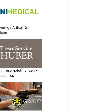
ertige Artikel für
ister
: Tresornotöffnungen –
roblemlos