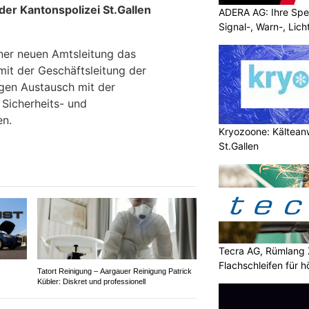
er Kantonspolizei St.Gallen
ADERA AG: Ihre Spez
Signal-, Warn-, Lic
iner neuen Amtsleitung das
it der Geschäftsleitung der
gen Austausch mit der
Sicherheits- und
en.
Kryozoone: Kältea
St.Gallen
Tecra AG, Rümlang 
Flachschleifen für 
Tatort Reinigung – Aargauer Reinigung Patrick
Kübler: Diskret und professionell